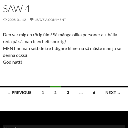
SAW 4
2008-01-12
LEAVE A COMMENT
Den var mig en rörig film! Så många olika personer att hålla
reda på så man blev helt snurrig!
MEN har man sett de tre tidigare filmerna så måste man ju se
denna också!
God natt!
Posts
← PREVIOUS
1
2
3
…
6
NEXT →
navigation
Search