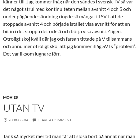
känner till. Jag kommer ihåg när den sändes i svensk TV så var
det något strul med kontinuiteten mellan avsnitt 4 och 5 och
under pågående sändning ringde så många till SVT att de
stoppade avsnitt 4 och började istället visa avsnitt för att en
bit in i det stoppa det också och börja visa avsnitt 4 igen.
Otroligt skoj kväll där jag och farsan tittade på V tillsammans
och ännu mer otroligt skoj att jag kommer ihåg SVTs “problem”.
Det var liksom lugnare förr.
MOVIES
UTAN TV
2008-08-04
LEAVE A COMMENT
Tänk så mycket mer tid man får att slösa bort på annat när man