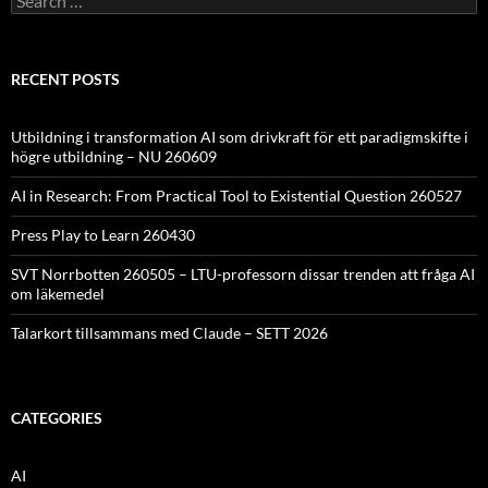
for:
RECENT POSTS
Utbildning i transformation AI som drivkraft för ett paradigmskifte i
högre utbildning – NU 260609
AI in Research: From Practical Tool to Existential Question 260527
Press Play to Learn 260430
SVT Norrbotten 260505 – LTU-professorn dissar trenden att fråga AI
om läkemedel
Talarkort tillsammans med Claude – SETT 2026
CATEGORIES
AI