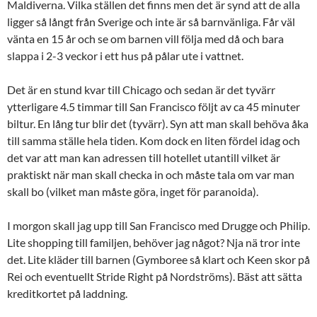
Maldiverna. Vilka ställen det finns men det är synd att de alla
ligger så långt från Sverige och inte är så barnvänliga. Får väl
vänta en 15 år och se om barnen vill följa med då och bara
slappa i 2-3 veckor i ett hus på pålar ute i vattnet.
Det är en stund kvar till Chicago och sedan är det tyvärr
ytterligare 4.5 timmar till San Francisco följt av ca 45 minuter
biltur. En lång tur blir det (tyvärr). Syn att man skall behöva åka
till samma ställe hela tiden. Kom dock en liten fördel idag och
det var att man kan adressen till hotellet utantill vilket är
praktiskt när man skall checka in och måste tala om var man
skall bo (vilket man måste göra, inget för paranoida).
I morgon skall jag upp till San Francisco med Drugge och Philip.
Lite shopping till familjen, behöver jag något? Nja nä tror inte
det. Lite kläder till barnen (Gymboree så klart och Keen skor på
Rei och eventuellt Stride Right på Nordströms). Bäst att sätta
kreditkortet på laddning.