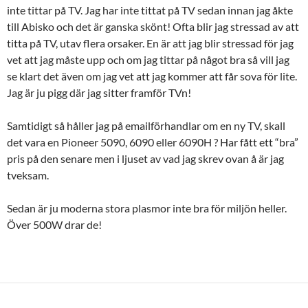
inte tittar på TV. Jag har inte tittat på TV sedan innan jag åkte
till Abisko och det är ganska skönt! Ofta blir jag stressad av att
titta på TV, utav flera orsaker. En är att jag blir stressad för jag
vet att jag måste upp och om jag tittar på något bra så vill jag
se klart det även om jag vet att jag kommer att får sova för lite.
Jag är ju pigg där jag sitter framför TVn!
Samtidigt så håller jag på emailförhandlar om en ny TV, skall
det vara en Pioneer 5090, 6090 eller 6090H ? Har fått ett “bra”
pris på den senare men i ljuset av vad jag skrev ovan å är jag
tveksam.
Sedan är ju moderna stora plasmor inte bra för miljön heller.
Över 500W drar de!