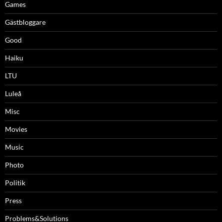
Games
Gästbloggare
Good
Haiku
LTU
Luleå
Misc
Movies
Music
Photo
Politik
Press
Problems&Solutions