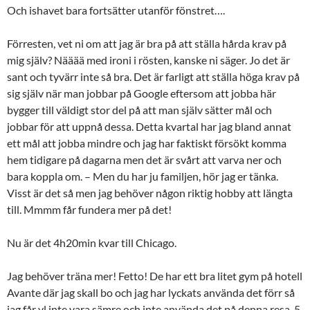
Och ishavet bara fortsätter utanför fönstret….
Förresten, vet ni om att jag är bra på att ställa hårda krav på
mig själv? Nääää med ironi i rösten, kanske ni säger. Jo det är
sant och tyvärr inte så bra. Det är farligt att ställa höga krav på
sig själv när man jobbar på Google eftersom att jobba här
bygger till väldigt stor del på att man själv sätter mål och
jobbar för att uppnå dessa. Detta kvartal har jag bland annat
ett mål att jobba mindre och jag har faktiskt försökt komma
hem tidigare på dagarna men det är svårt att varva ner och
bara koppla om. – Men du har ju familjen, hör jag er tänka.
Visst är det så men jag behöver någon riktig hobby att längta
till. Mmmm får fundera mer på det!
Nu är det 4h20min kvar till Chicago.
Jag behöver träna mer! Fetto! De har ett bra litet gym på hotell
Avante där jag skall bo och jag har lyckats använda det förr så
jag får vl inte vara sämre och inte använda det på denna resa. 5