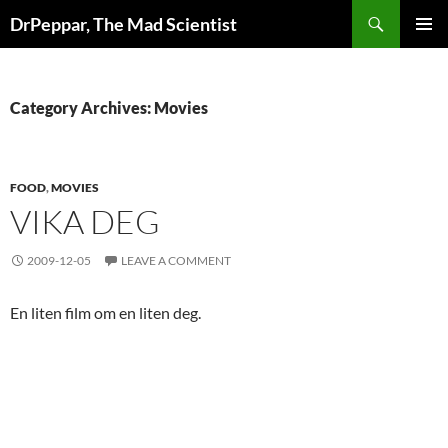
Skip
Search
DrPeppar, The Mad Scientist
to
PRIMAR
content
MENU
Category Archives: Movies
FOOD
,
MOVIES
VIKA DEG
2009-12-05
LEAVE A COMMENT
En liten film om en liten deg.