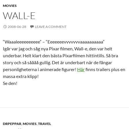
MOVIES
WALL-E
2008-06-28
LEAVE A COMMENT
“Waaaleeeeeeeeee” – “Eeeeeeevvvvvvvaaaaaaaaaa”
Igår var jag och såg nya Pixar filmen, Wall-e, den var helt
underbar. Helt klart den bästa Pixarfilmen hittintills. Så bra
story och så såååå gullig. Det är underbart när de fångar
personligheterna i animerade figurer!
Här
finns trailers plus en
massa extra klipp!
Se den!
DRPEPPAR
,
MOVIES
,
TRAVEL