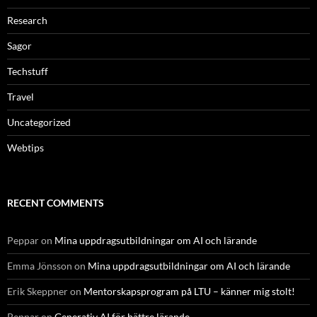
Research
Sagor
Techstuff
Travel
Uncategorized
Webtips
RECENT COMMENTS
Peppar
on
Mina uppdragsutbildningar om AI och lärande
Emma Jönsson
on
Mina uppdragsutbildningar om AI och lärande
Erik Skeppner
on
Mentorskapsprogram på LTU – känner mig stolt!
Peppar
on
Generativ AI för bättre lärande