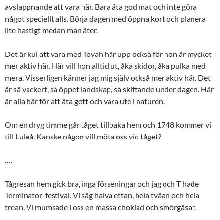
avslappnande att vara här. Bara äta god mat och inte göra
något speciellt alls. Börja dagen med öppna kort och planera
lite hastigt medan man äter.
Det är kul att vara med Tovah här upp också för hon är mycket
mer aktiv här. Här vill hon alltid ut, åka skidor, åka pulka med
mera. Visserligen känner jag mig själv också mer aktiv här. Det
är så vackert, så öppet landskap, så skiftande under dagen. Här
är alla här för att äta gott och vara ute i naturen.
Om en dryg timme går tåget tillbaka hem och 1748 kommer vi
till Luleå. Kanske någon vill möta oss vid tåget?
….
Tågresan hem gick bra, inga förseningar och jag och T hade
Terminator-festival. Vi såg halva ettan, hela tvåan och hela
trean. Vi mumsade i oss en massa choklad och smörgåsar.