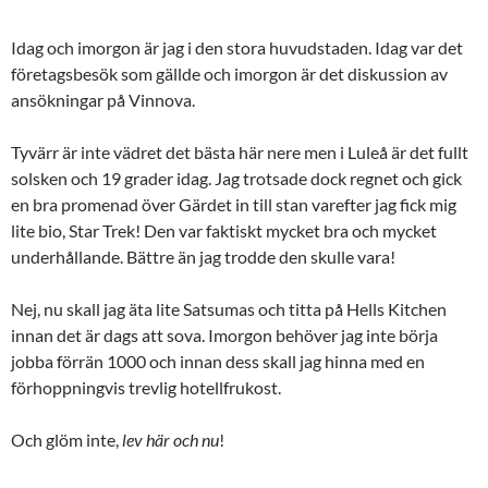
Idag och imorgon är jag i den stora huvudstaden. Idag var det
företagsbesök som gällde och imorgon är det diskussion av
ansökningar på Vinnova.
Tyvärr är inte vädret det bästa här nere men i Luleå är det fullt
solsken och 19 grader idag. Jag trotsade dock regnet och gick
en bra promenad över Gärdet in till stan varefter jag fick mig
lite bio, Star Trek! Den var faktiskt mycket bra och mycket
underhållande. Bättre än jag trodde den skulle vara!
Nej, nu skall jag äta lite Satsumas och titta på Hells Kitchen
innan det är dags att sova. Imorgon behöver jag inte börja
jobba förrän 1000 och innan dess skall jag hinna med en
förhoppningvis trevlig hotellfrukost.
Och glöm inte,
lev här och nu
!