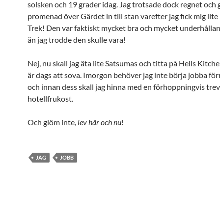
solsken och 19 grader idag. Jag trotsade dock regnet och 
promenad över Gärdet in till stan varefter jag fick mig lite 
Trek! Den var faktiskt mycket bra och mycket underhållan
än jag trodde den skulle vara!
Nej, nu skall jag äta lite Satsumas och titta på Hells Kitch
är dags att sova. Imorgon behöver jag inte börja jobba fö
och innan dess skall jag hinna med en förhoppningvis trev
hotellfrukost.
Och glöm inte,
lev här och nu
!
JAG
JOBB