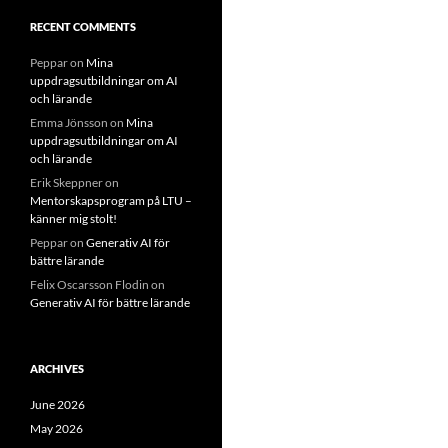
RECENT COMMENTS
Peppar
on
Mina
uppdragsutbildningar om AI
och lärande
Emma Jönsson
on
Mina
uppdragsutbildningar om AI
och lärande
Erik Skeppner
on
Mentorskapsprogram på LTU –
känner mig stolt!
Peppar
on
Generativ AI för
bättre lärande
Felix Oscarsson Flodin
on
Generativ AI för bättre lärande
ARCHIVES
June 2026
May 2026