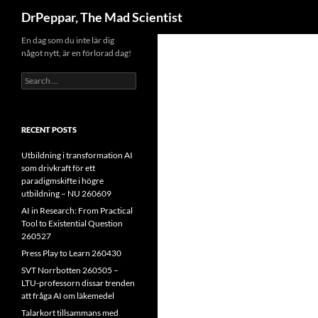
Search
DrPeppar, The Mad Scientist
Skip
En dag som du inte lär dig
något nytt, är en förlorad dag!
to
content
Search
for:
RECENT POSTS
Utbildning i transformation AI
som drivkraft för ett
paradigmskifte i högre
utbildning – NU 260609
AI in Research: From Practical
Tool to Existential Question
260527
Press Play to Learn 260430
SVT Norrbotten 260505 –
LTU-professorn dissar trenden
att fråga AI om läkemedel
Talarkort tillsammans med