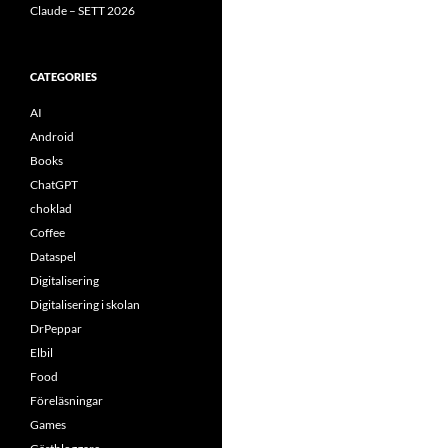
Claude – SETT 2026
CATEGORIES
AI
Android
Books
ChatGPT
choklad
Coffee
Dataspel
Digitalisering
Digitalisering i skolan
DrPeppar
Elbil
Food
Föreläsningar
Games