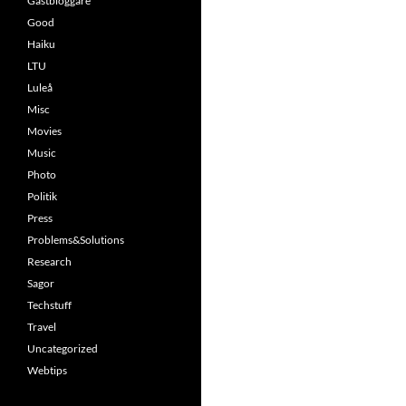
Gästbloggare
Good
Haiku
LTU
Luleå
Misc
Movies
Music
Photo
Politik
Press
Problems&Solutions
Research
Sagor
Techstuff
Travel
Uncategorized
Webtips