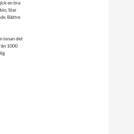
gick en bra
bio, Star
de. Bättre
en innan det
rrän 1000
lig