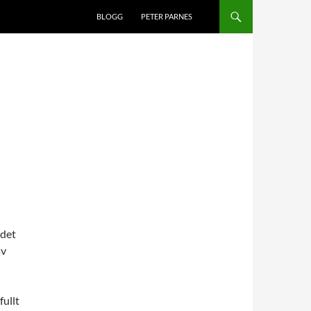
BLOGG
PETER PARNES
 det
av
fullt