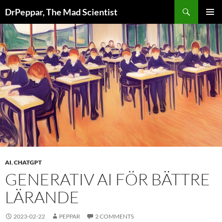
Skip
Search
DrPeppar, The Mad Scientist
to
PRIMAR
content
MENU
AI
,
CHATGPT
GENERATIV AI FÖR BÄTTRE
LÄRANDE
2023-02-22
PEPPAR
2 COMMENTS