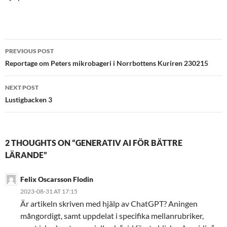
Post
PREVIOUS POST
navigation
Reportage om Peters mikrobageri i Norrbottens Kuriren 230215
NEXT POST
Lustigbacken 3
2 THOUGHTS ON “GENERATIV AI FÖR BÄTTRE
LÄRANDE”
Felix Oscarsson Flodin
2023-08-31 AT 17:15
Är artikeln skriven med hjälp av ChatGPT? Aningen
mångordigt, samt uppdelat i specifika mellanrubriker,