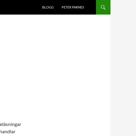
BLOGG
PETER PARNES
reläsningar
 handlar