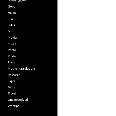
Gästbloggare
Good
Haiku
LTU
Luleå
Misc
Movies
Music
Photo
Politik
Press
Problems&Solutions
Research
Sagor
Techstuff
Travel
Uncategorized
Webtips