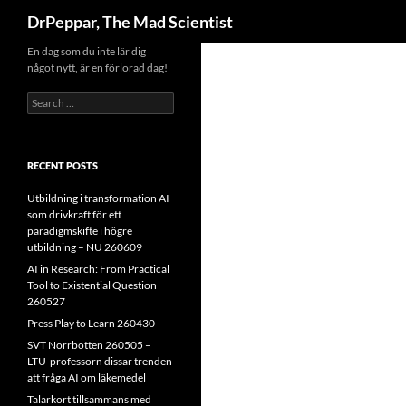
Search
DrPeppar, The Mad Scientist
Skip
En dag som du inte lär dig
något nytt, är en förlorad dag!
to
content
Search
for:
RECENT POSTS
Utbildning i transformation AI
som drivkraft för ett
paradigmskifte i högre
utbildning – NU 260609
AI in Research: From Practical
Tool to Existential Question
260527
Press Play to Learn 260430
SVT Norrbotten 260505 –
LTU-professorn dissar trenden
att fråga AI om läkemedel
Talarkort tillsammans med