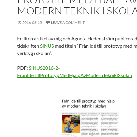
MODERN TEKNIK I SKOL
2016-06-15
LEAVE A COMMENT
En liten artikel av mig och Agneta Hedenström publicerad
tidskriften
SINUS
med titeln “Från idé till prototyp med
verktyg i skolan”.
PDF:
SINUS2016-2-
FranIdeTillPrototypMedHjalpAvModernTeknikISkolan