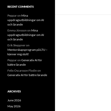
RECENT COMMENTS
Peppar
on
Mina
uppdragsutbildningar om AI
och lärande
Emma Jönsson
on
Mina
uppdragsutbildningar om AI
och lärande
Erik Skeppner
on
Mentorskapsprogram på LTU –
känner mig stolt!
Peppar
on
Generativ AI för
bättre lärande
Felix Oscarsson Flodin
on
Generativ AI för bättre lärande
ARCHIVES
June 2026
May 2026