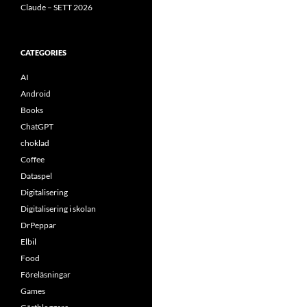
Claude – SETT 2026
CATEGORIES
AI
Android
Books
ChatGPT
choklad
Coffee
Dataspel
Digitalisering
Digitalisering i skolan
DrPeppar
Elbil
Food
Föreläsningar
Games