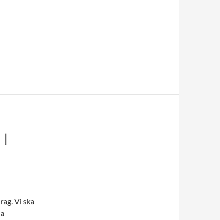
I
ag. Vi ska
la