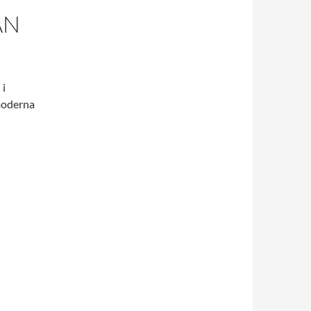
AN
 i
 moderna