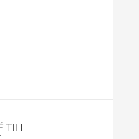
É TILL
V