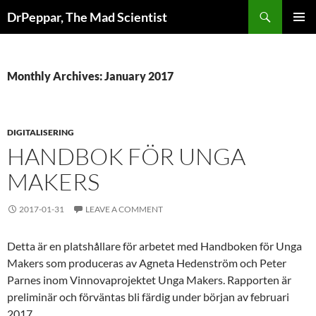
Skip
Search
DrPeppar, The Mad Scientist
to
PRIMAR
content
MENU
Monthly Archives: January 2017
DIGITALISERING
HANDBOK FÖR UNGA
MAKERS
2017-01-31
LEAVE A COMMENT
Detta är en platshållare för arbetet med Handboken för Unga
Makers som produceras av Agneta Hedenström och Peter
Parnes inom Vinnovaprojektet Unga Makers. Rapporten är
preliminär och förväntas bli färdig under början av februari
2017.