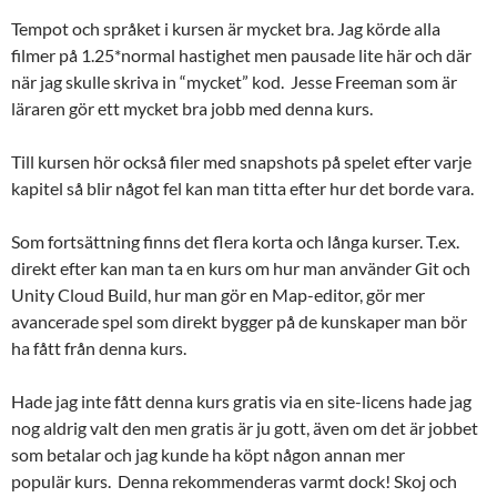
Tempot och språket i kursen är mycket bra. Jag körde alla
filmer på 1.25*normal hastighet men pausade lite här och där
när jag skulle skriva in “mycket” kod. Jesse Freeman som är
läraren gör ett mycket bra jobb med denna kurs.
Till kursen hör också filer med snapshots på spelet efter varje
kapitel så blir något fel kan man titta efter hur det borde vara.
Som fortsättning finns det flera korta och långa kurser. T.ex.
direkt efter kan man ta en kurs om hur man använder Git och
Unity Cloud Build, hur man gör en Map-editor, gör mer
avancerade spel som direkt bygger på de kunskaper man bör
ha fått från denna kurs.
Hade jag inte fått denna kurs gratis via en site-licens hade jag
nog aldrig valt den men gratis är ju gott, även om det är jobbet
som betalar och jag kunde ha köpt någon annan mer
populär kurs. Denna rekommenderas varmt dock! Skoj och