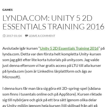
GAMES
LYNDA.COM: UNITY 5 2D
ESSENTIALS TRAINING 2016
2017-01-04
LEAVE A COMMENT
Avslutade igår kursen “
Unity 5 2D Essentials Training 2016
” på
lynda.com. Detta var den första helt kompletta Unity-kursen
som jag gått efter lite korta tutorials på unity.com. Jag valde
just denna eftersom vi har gratis access på LTU till alla kurser
på lynda.com (som är LinkedIns lärplattform och ägs av
Microsoft).
I denna kurs får man lära sig göra ett 2D-spring-spel (sådana
som finns i tusentals online och på AppStore). Kursen riktade
sig till nybörjare och gick på ett bra sätt igenom olika delar
av Unity-miljön igenom hela kursen (till skillnad från att gå