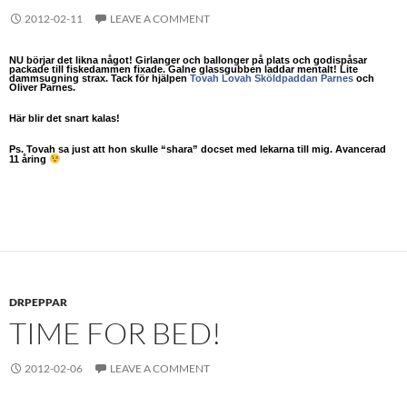
2012-02-11
LEAVE A COMMENT
NU börjar det likna något! Girlanger och ballonger på plats och godispåsar
packade till fiskedammen fixade. Galne glassgubben laddar mentalt! Lite
dammsugning strax. Tack för hjälpen
Tovah Lovah Sköldpaddan Parnes
och
Oliver Parnes.
Här blir det snart kalas!
Ps. Tovah sa just att hon skulle “shara” docset med lekarna till mig. Avancerad
11 åring
DRPEPPAR
TIME FOR BED!
2012-02-06
LEAVE A COMMENT