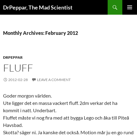
Skip
Search
DrPeppar, The Mad Scientist
to
PRIMAR
content
MENU
Monthly Archives: February 2012
DRPEPPAR
FLUFF
2012-02-28
LEAVE A COMMENT
Goder morgon världen.
Ute ligger det en massa vackert fluff. 2dm verkar det ha
kommit i natt. Underbart.
Fluffet måste vi nog fira med att bygga Lego och åka till Piteå
Havsbad.
Skotta? säger ni. Ja kanske det också. Motion mår ju en go rund