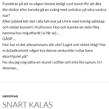
Funderar på att ta någon timme ledigt runt lunch för att åka
lite skidor eller kanske gå en sväng med snöskor på våra vackra
isar?
Efter jobbet blir det i alla fall mat på Uni:k med trevlig sällskap
och sedan konsert i Kulturens Hus och kanske en skön fika
hemma hos mig efteråt (vi får se)….
GÄSP….
Hur har ni det allesammans där ute? Lugnt och skönt idag? Har
ni åstadkommit något bra denna vecka eller rullar bara
ekorrhjulet på?
Nu ska jag nog sätta en stund i soffan och inta lite opium. In i
dimman…
DRPEPPAR
SNART KALAS