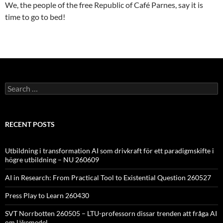
We, the people of the free Republic of Café Parnes, say it is
time to go to bed!
Search
for:
RECENT POSTS
Utbildning i transformation AI som drivkraft för ett paradigmskifte i
högre utbildning – NU 260609
AI in Research: From Practical Tool to Existential Question 260527
Press Play to Learn 260430
SVT Norrbotten 260505 – LTU-professorn dissar trenden att fråga AI
om läkemedel