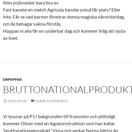
liten pojkvasker bara bra av.
Fast kanske en match Agricola kanske också får plats? Eller
inte. Får se vad barnen föredrar denna magiska vårvinterdag,
om de behagar vakna förstås.
Hoppas ni alla får en underbar dag och kommer ihåg att njuta
av livet.
DRPEPPAR
BRUTTONATIONALPRODUK
2012-02-20
LEAVE A COMMENT
Vi lyssnar på P1 i bakgrunden till frukosten och plötsligt
kommer Oliver med en legokonstruktion som han kallar
‘bruttonationalprodukt’. Vissa ord verkar fastna bättre än