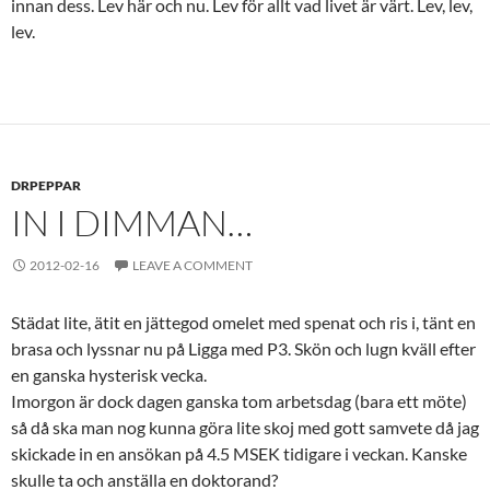
innan dess. Lev här och nu. Lev för allt vad livet är värt. Lev, lev,
lev.
DRPEPPAR
IN I DIMMAN…
2012-02-16
LEAVE A COMMENT
Städat lite, ätit en jättegod omelet med spenat och ris i, tänt en
brasa och lyssnar nu på Ligga med P3. Skön och lugn kväll efter
en ganska hysterisk vecka.
Imorgon är dock dagen ganska tom arbetsdag (bara ett möte)
så då ska man nog kunna göra lite skoj med gott samvete då jag
skickade in en ansökan på 4.5 MSEK tidigare i veckan. Kanske
skulle ta och anställa en doktorand?