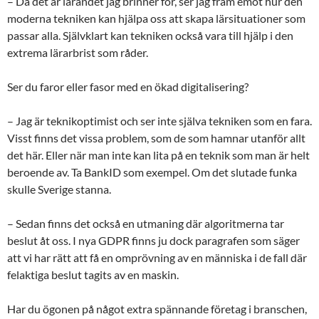
– Då det är lärandet jag brinner för, ser jag fram emot hur den
moderna tekniken kan hjälpa oss att skapa lärsituationer som
passar alla. Självklart kan tekniken också vara till hjälp i den
extrema lärarbrist som råder.
Ser du faror eller fasor med en ökad digitalisering?
– Jag är teknikoptimist och ser inte själva tekniken som en fara.
Visst finns det vissa problem, som de som hamnar utanför allt
det här. Eller när man inte kan lita på en teknik som man är helt
beroende av. Ta BankID som exempel. Om det slutade funka
skulle Sverige stanna.
– Sedan finns det också en utmaning där algoritmerna tar
beslut åt oss. I nya GDPR finns ju dock paragrafen som säger
att vi har rätt att få en omprövning av en människa i de fall där
felaktiga beslut tagits av en maskin.
Har du ögonen på något extra spännande företag i branschen,