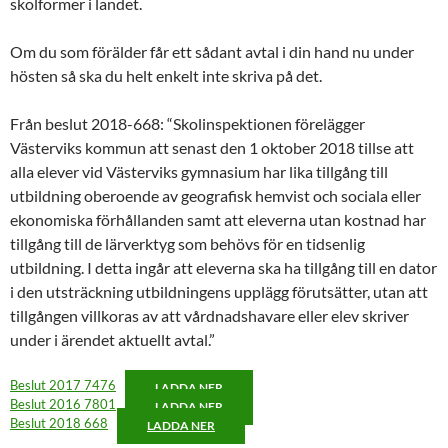
skolformer i landet.
Om du som förälder får ett sådant avtal i din hand nu under
hösten så ska du helt enkelt inte skriva på det.
Från beslut 2018-668: “Skolinspektionen förelägger
Västerviks kommun att senast den 1 oktober 2018 tillse att
alla elever vid Västerviks gymnasium har lika tillgång till
utbildning oberoende av geografisk hemvist och sociala eller
ekonomiska förhållanden samt att eleverna utan kostnad har
tillgång till de lärverktyg som behövs för en tidsenlig
utbildning. I detta ingår att eleverna ska ha tillgång till en dator
i den utsträckning utbildningens upplägg förutsätter, utan att
tillgången villkoras av att vårdnadshavare eller elev skriver
under i ärendet aktuellt avtal.”
Beslut 2017 7476
LADDA NER
Beslut 2016 7801
LADDA NER
Beslut 2018 668
LADDA NER