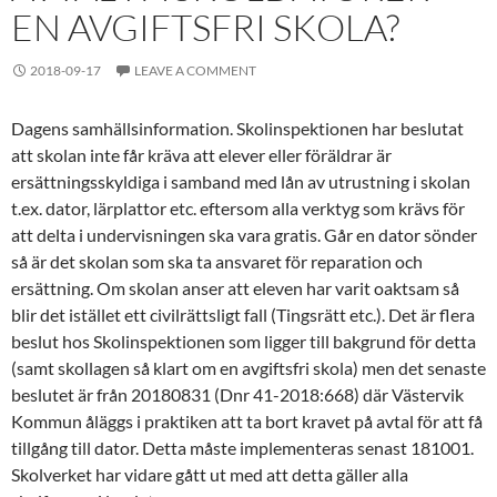
EN AVGIFTSFRI SKOLA?
2018-09-17
LEAVE A COMMENT
Dagens samhällsinformation. Skolinspektionen har beslutat
att skolan inte får kräva att elever eller föräldrar är
ersättningsskyldiga i samband med lån av utrustning i skolan
t.ex. dator, lärplattor etc. eftersom alla verktyg som krävs för
att delta i undervisningen ska vara gratis. Går en dator sönder
så är det skolan som ska ta ansvaret för reparation och
ersättning. Om skolan anser att eleven har varit oaktsam så
blir det istället ett civilrättsligt fall (Tingsrätt etc.). Det är flera
beslut hos Skolinspektionen som ligger till bakgrund för detta
(samt skollagen så klart om en avgiftsfri skola) men det senaste
beslutet är från 20180831 (Dnr 41-2018:668) där Västervik
Kommun åläggs i praktiken att ta bort kravet på avtal för att få
tillgång till dator. Detta måste implementeras senast 181001.
Skolverket har vidare gått ut med att detta gäller alla