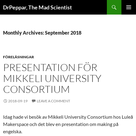
Skip
Search
DrPeppar, The Mad Scientist
to
PRIMAR
content
MENU
Monthly Archives: September 2018
FÖRELÄSNINGAR
PRESENTATION FÖR
MIKKELI UNIVERSITY
CONSORTIUM
2018-09-19
LEAVE A COMMENT
Idag hade vi besök av Mikkeli University Consortium hos Luleå
Makerspace och det blev en presentation om making på
engelska.