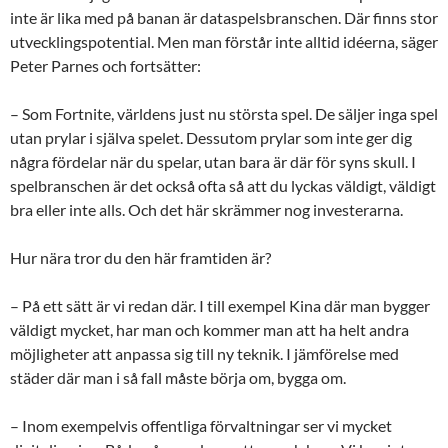
inte är lika med på banan är dataspelsbranschen. Där finns stor
utvecklingspotential. Men man förstår inte alltid idéerna, säger
Peter Parnes och fortsätter:
– Som Fortnite, världens just nu största spel. De säljer inga spel
utan prylar i själva spelet. Dessutom prylar som inte ger dig
några fördelar när du spelar, utan bara är där för syns skull. I
spelbranschen är det också ofta så att du lyckas väldigt, väldigt
bra eller inte alls. Och det här skrämmer nog investerarna.
Hur nära tror du den här framtiden är?
– På ett sätt är vi redan där. I till exempel Kina där man bygger
väldigt mycket, har man och kommer man att ha helt andra
möjligheter att anpassa sig till ny teknik. I jämförelse med
städer där man i så fall måste börja om, bygga om.
– Inom exempelvis offentliga förvaltningar ser vi mycket