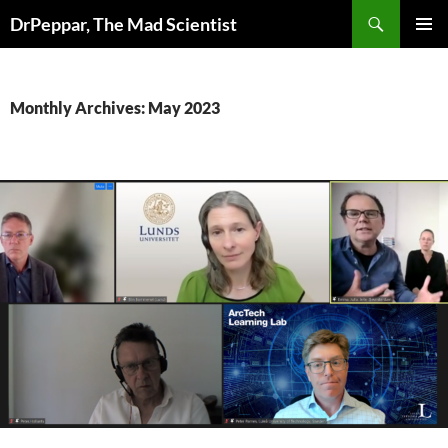
Skip
Search
DrPeppar, The Mad Scientist
to
PRIMAR
content
MENU
Monthly Archives: May 2023