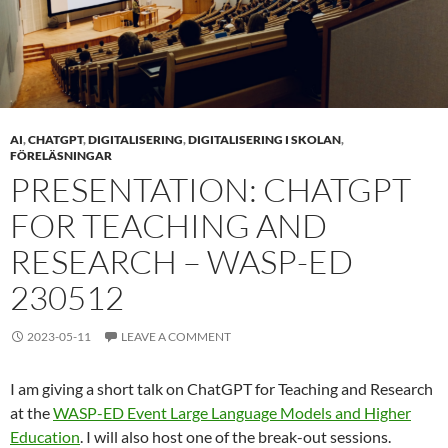
AI
,
CHATGPT
,
DIGITALISERING
,
DIGITALISERING I SKOLAN
,
FÖRELÄSNINGAR
PRESENTATION: CHATGPT
FOR TEACHING AND
RESEARCH – WASP-ED
230512
2023-05-11
LEAVE A COMMENT
I am giving a short talk on ChatGPT for Teaching and Research
at the
WASP-ED Event Large Language Models and Higher
Education
. I will also host one of the break-out sessions.