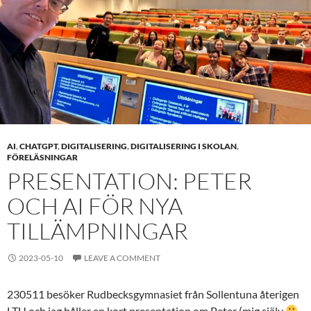
AI
,
CHATGPT
,
DIGITALISERING
,
DIGITALISERING I SKOLAN
,
FÖRELÄSNINGAR
PRESENTATION: PETER
OCH AI FÖR NYA
TILLÄMPNINGAR
2023-05-10
LEAVE A COMMENT
230511 besöker Rudbecksgymnasiet från Sollentuna återigen
LTU och jag håller en kort presentation om Peter (mig själv