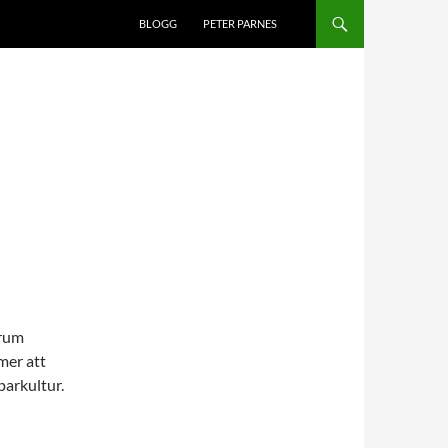
BLOGG
PETER PARNES
orum
mer att
parkultur.