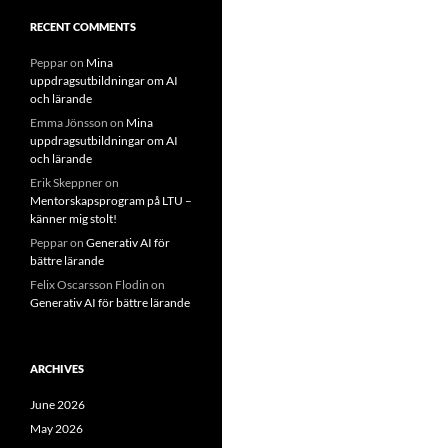
RECENT COMMENTS
Peppar
on
Mina
uppdragsutbildningar om AI
och lärande
Emma Jönsson
on
Mina
uppdragsutbildningar om AI
och lärande
Erik Skeppner
on
Mentorskapsprogram på LTU –
känner mig stolt!
Peppar
on
Generativ AI för
bättre lärande
Felix Oscarsson Flodin
on
Generativ AI för bättre lärande
ARCHIVES
June 2026
May 2026