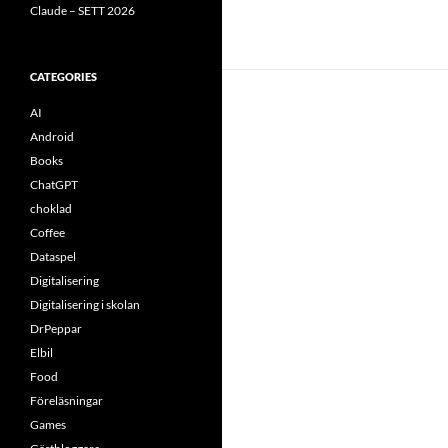
Claude – SETT 2026
CATEGORIES
AI
Android
Books
ChatGPT
choklad
Coffee
Dataspel
Digitalisering
Digitalisering i skolan
DrPeppar
Elbil
Food
Föreläsningar
Games