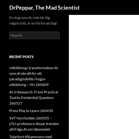
Search
DrPeppar, The Mad Scientist
Skip
En dag som du inte lär dig
något nytt, är en förlorad dag!
to
content
Search
for:
RECENT POSTS
Utbildning i transformation AI
som drivkraft för ett
paradigmskifte i högre
utbildning – NU 260609
AI in Research: From Practical
Tool to Existential Question
260527
Press Play to Learn 260430
SVT Norrbotten 260505 –
LTU-professorn dissar trenden
att fråga AI om läkemedel
Talarkort tillsammans med