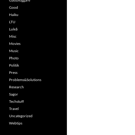
Gästbloggare
Good
Haiku
LTU
Luleå
Misc
Movies
Music
Photo
Politik
Press
Problems&Solutions
Research
Sagor
Techstuff
Travel
Uncategorized
Webtips