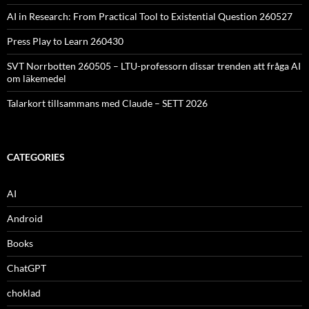
AI in Research: From Practical Tool to Existential Question 260527
Press Play to Learn 260430
SVT Norrbotten 260505 – LTU-professorn dissar trenden att fråga AI
om läkemedel
Talarkort tillsammans med Claude – SETT 2026
CATEGORIES
AI
Android
Books
ChatGPT
choklad