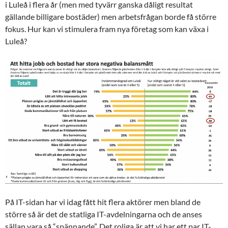
i Luleå i flera år (men med tyvärr ganska dåligt resultat
gällande billigare bostäder) men arbetsfrågan borde få större
fokus. Hur kan vi stimulera fram nya företag som kan växa i
Luleå?
På IT-sidan har vi idag fått hit flera aktörer men bland de
större så är det de statliga IT-avdelningarna och de anses
sällan vara så “spännande”. Det roliga är att vi har ett par IT-