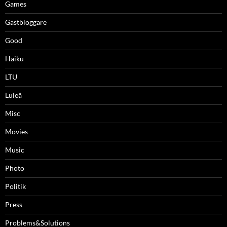
Games
Gästbloggare
Good
Haiku
LTU
Luleå
Misc
Movies
Music
Photo
Politik
Press
Problems&Solutions