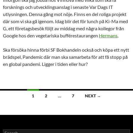
forsknings och utvecklingsanslag i senaste Var Dags IT
utlysningen. Denna gång mot nöje. Finns en del roliga projekt
där som vi ska gå igenom. Idag blir det för lunch på Ki-Ma med
G, ett företagsbesök följt av middag med några kollegor från
Google hos den vegetariska bufférestaurangen
Hermans
.
Ska försöka hinna förbi SF Bokhandeln också och köpa ett nytt
brädspel, Pandemic där man ska samarbeta för att få stopp på
en global pandemi. Ligger i tiden eller hur?
Posts
1
2
…
7
NEXT →
navigation
Search