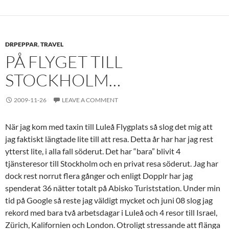
DRPEPPAR
,
TRAVEL
PÅ FLYGET TILL
STOCKHOLM…
2009-11-26
LEAVE A COMMENT
När jag kom med taxin till Luleå Flygplats så slog det mig att
jag faktiskt längtade lite till att resa. Detta år har har jag rest
ytterst lite, i alla fall söderut. Det har “bara” blivit 4
tjänsteresor till Stockholm och en privat resa söderut. Jag har
dock rest norrut flera gånger och enligt Dopplr har jag
spenderat 36 nätter totalt på Abisko Turiststation. Under min
tid på Google så reste jag väldigt mycket och juni 08 slog jag
rekord med bara två arbetsdagar i Luleå och 4 resor till Israel,
Zürich, Kalifornien och London. Otroligt stressande att flänga