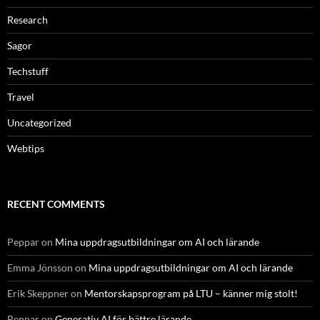
Research
Sagor
Techstuff
Travel
Uncategorized
Webtips
RECENT COMMENTS
Peppar
on
Mina uppdragsutbildningar om AI och lärande
Emma Jönsson
on
Mina uppdragsutbildningar om AI och lärande
Erik Skeppner
on
Mentorskapsprogram på LTU – känner mig stolt!
Peppar
on
Generativ AI för bättre lärande