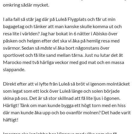
omkring sådär mycket.
I alla fall så står jag där på Luleå Flygplats och får ut min
bagagetag och tänker att man kanske skulle komma ut och
resa lite i världen? Jag har bokat in 6 nätter i Abisko över
påsken och helgen efter det ska vi åka på hemlig resa med
svärmor. Sedan så
måste
vi åka bort någonstans över
sportlovet och få lite sand mellan tårna. Just nu lutar det åt
Marocko med två härliga veckor med god mat och en massa
slappande.
Direkt efter att vi lyfte från Luleå så bröt vi igenom molntäcket
som legat som ett lock över Luleå länge och solen började
skina på oss. Det är så stor skillnad att få lite ljus i ögonen.
Härligt! Tänk om man kunde bygga ett högt torn med en hiss
där man kunde åka upp och bo ovanför molnen? Det hade varit
häftigt!
Imorgon ska jag jobba hos Vinnova med vilka som ska få