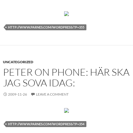
HTTP://WWW.PARNES.COM/WORDPRESS/?P=355
UNCATEGORIZED
PETER ON PHONE: HÄR SKA
JAG SOVA IDAG:
2009-11-26
LEAVE A COMMENT
HTTP://WWW.PARNES.COM/WORDPRESS/?P=354