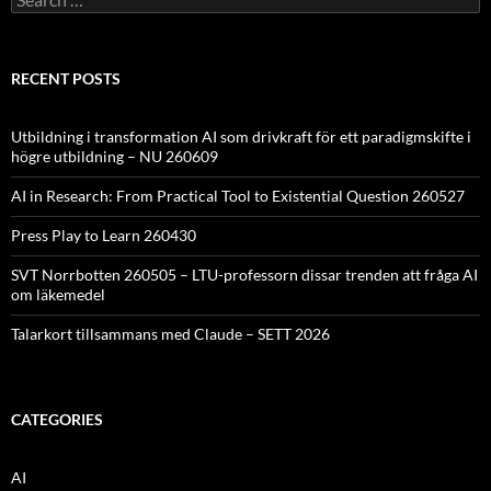
for:
RECENT POSTS
Utbildning i transformation AI som drivkraft för ett paradigmskifte i
högre utbildning – NU 260609
AI in Research: From Practical Tool to Existential Question 260527
Press Play to Learn 260430
SVT Norrbotten 260505 – LTU-professorn dissar trenden att fråga AI
om läkemedel
Talarkort tillsammans med Claude – SETT 2026
CATEGORIES
AI