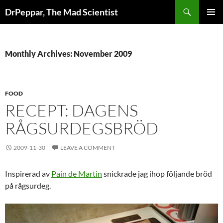
Skip
Search
DrPeppar, The Mad Scientist
to
PRIMAR
content
MENU
Monthly Archives: November 2009
FOOD
RECEPT: DAGENS
RÅGSURDEGSBRÖD
2009-11-30
LEAVE A COMMENT
Inspirerad av
Pain de Martin
snickrade jag ihop följande bröd
på rågsurdeg.