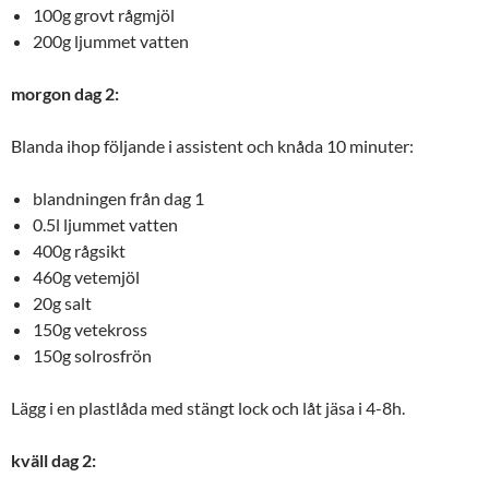
100g grovt rågmjöl
200g ljummet vatten
morgon dag 2:
Blanda ihop följande i assistent och knåda 10 minuter:
blandningen från dag 1
0.5l ljummet vatten
400g rågsikt
460g vetemjöl
20g salt
150g vetekross
150g solrosfrön
Lägg i en plastlåda med stängt lock och låt jäsa i 4-8h.
kväll dag 2: