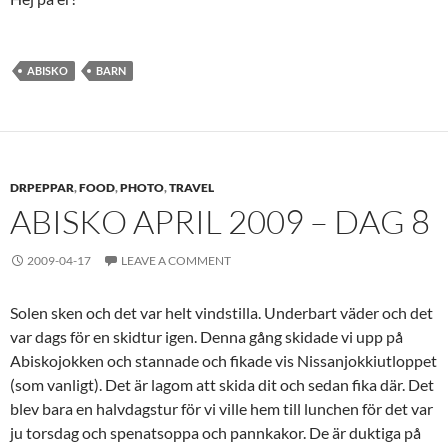
ABISKO
BARN
DRPEPPAR
,
FOOD
,
PHOTO
,
TRAVEL
ABISKO APRIL 2009 – DAG 8
2009-04-17
LEAVE A COMMENT
Solen sken och det var helt vindstilla. Underbart väder och det
var dags för en skidtur igen. Denna gång skidade vi upp på
Abiskojokken och stannade och fikade vis Nissanjokkiutloppet
(som vanligt). Det är lagom att skida dit och sedan fika där. Det
blev bara en halvdagstur för vi ville hem till lunchen för det var
ju torsdag och spenatsoppa och pannkakor. De är duktiga på