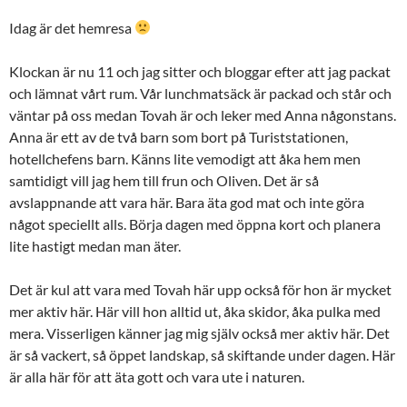
Idag är det hemresa
Klockan är nu 11 och jag sitter och bloggar efter att jag packat
och lämnat vårt rum. Vår lunchmatsäck är packad och står och
väntar på oss medan Tovah är och leker med Anna någonstans.
Anna är ett av de två barn som bort på Turiststationen,
hotellchefens barn. Känns lite vemodigt att åka hem men
samtidigt vill jag hem till frun och Oliven. Det är så
avslappnande att vara här. Bara äta god mat och inte göra
något speciellt alls. Börja dagen med öppna kort och planera
lite hastigt medan man äter.
Det är kul att vara med Tovah här upp också för hon är mycket
mer aktiv här. Här vill hon alltid ut, åka skidor, åka pulka med
mera. Visserligen känner jag mig själv också mer aktiv här. Det
är så vackert, så öppet landskap, så skiftande under dagen. Här
är alla här för att äta gott och vara ute i naturen.