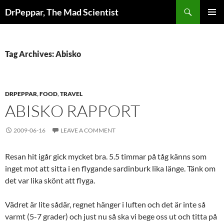
Skip
Search
DrPeppar, The Mad Scientist
to
PRIMAR
content
MENU
Tag Archives: Abisko
DRPEPPAR
,
FOOD
,
TRAVEL
ABISKO RAPPORT
2009-06-16
LEAVE A COMMENT
Resan hit igår gick mycket bra. 5.5 timmar på tåg känns som
inget mot att sitta i en flygande sardinburk lika länge. Tänk om
det var lika skönt att flyga.
Vädret är lite sådär, regnet hänger i luften och det är inte så
varmt (5-7 grader) och just nu så ska vi bege oss ut och titta på