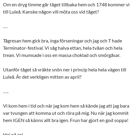
Om en dryg timme går tåget tillbaka hem och 1748 kommer vi
till Luleå. Kanske någon vill möta oss vid tåget?
….
Tågresan hem gick bra, inga förseningar och jag och T hade
Terminator-festival. Vi såg halva ettan, hela tvåan och hela
trean. Vi mumsade i oss en massa choklad och smörgåsar.
Utanför tåget så vräkte snön ner i princip hela hela vägen till
Luleå. Är det verkligen mitten av april?
…..
Vi kom hem i tid och när jag kom hem så kände jag att jag bara
var tvungen att komma ut och röra på mig. Nu när jag kommit
hem IGEN så känns allt bra igen. Frun har gjort en god soppa!
Hej på er!