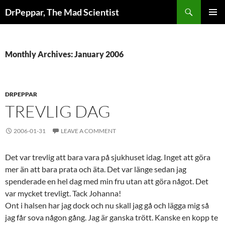
Skip
Search
DrPeppar, The Mad Scientist
to
PRIMAR
content
MENU
Monthly Archives: January 2006
DRPEPPAR
TREVLIG DAG
2006-01-31
LEAVE A COMMENT
Det var trevlig att bara vara på sjukhuset idag. Inget att göra
mer än att bara prata och äta. Det var länge sedan jag
spenderade en hel dag med min fru utan att göra något. Det
var mycket trevligt. Tack Johanna!
Ont i halsen har jag dock och nu skall jag gå och lägga mig så
jag får sova någon gång. Jag är ganska trött. Kanske en kopp te