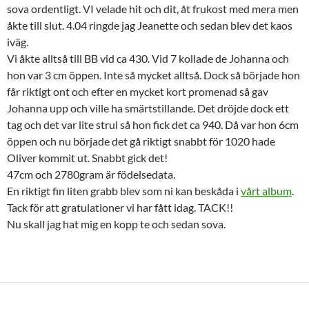
sova ordentligt. VI velade hit och dit, åt frukost med mera men
åkte till slut. 4.04 ringde jag Jeanette och sedan blev det kaos
iväg.
Vi åkte alltså till BB vid ca 430. Vid 7 kollade de Johanna och
hon var 3 cm öppen. Inte så mycket alltså. Dock så började hon
får riktigt ont och efter en mycket kort promenad så gav
Johanna upp och ville ha smärtstillande. Det dröjde dock ett
tag och det var lite strul så hon fick det ca 940. Då var hon 6cm
öppen och nu började det gå riktigt snabbt för 1020 hade
Oliver kommit ut. Snabbt gick det!
47cm och 2780gram är födelsedata.
En riktigt fin liten grabb blev som ni kan beskåda i
vårt album
.
Tack för att gratulationer vi har fått idag. TACK!!
Nu skall jag hat mig en kopp te och sedan sova.