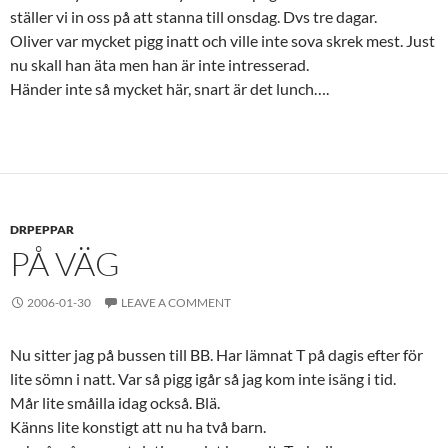
ställer vi in oss på att stanna till onsdag. Dvs tre dagar.
Oliver var mycket pigg inatt och ville inte sova skrek mest. Just
nu skall han äta men han är inte intresserad.
Händer inte så mycket här, snart är det lunch….
DRPEPPAR
PÅ VÄG
2006-01-30
LEAVE A COMMENT
Nu sitter jag på bussen till BB. Har lämnat T på dagis efter för
lite sömn i natt. Var så pigg igår så jag kom inte isäng i tid.
Mår lite småilla idag också. Blä.
Känns lite konstigt att nu ha två barn.