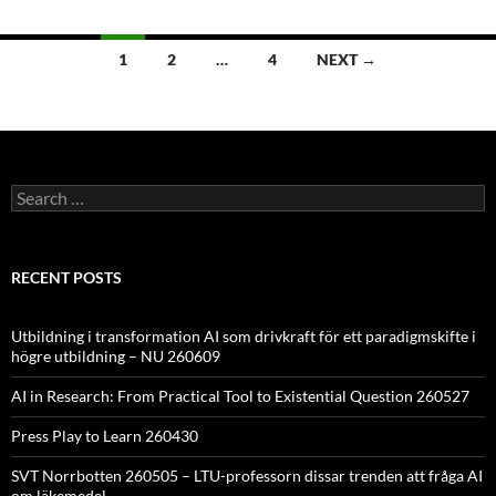
Posts
1
2
…
4
NEXT →
navigation
Search
for:
RECENT POSTS
Utbildning i transformation AI som drivkraft för ett paradigmskifte i
högre utbildning – NU 260609
AI in Research: From Practical Tool to Existential Question 260527
Press Play to Learn 260430
SVT Norrbotten 260505 – LTU-professorn dissar trenden att fråga AI
om läkemedel