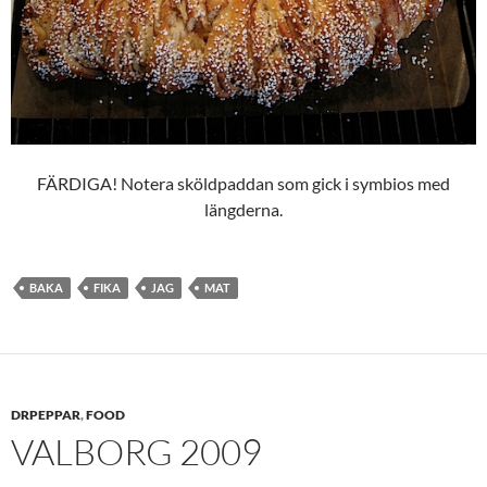
FÄRDIGA! Notera sköldpaddan som gick i symbios med
längderna.
BAKA
FIKA
JAG
MAT
DRPEPPAR
,
FOOD
VALBORG 2009