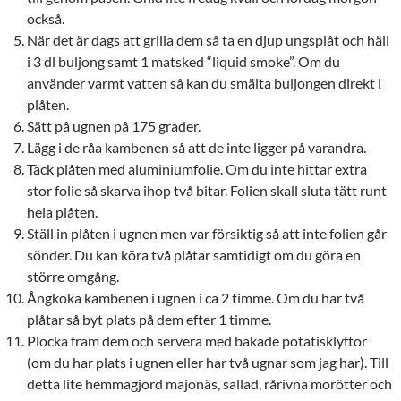
också.
När det är dags att grilla dem så ta en djup ungsplåt och häll
i 3 dl buljong samt 1 matsked “liquid smoke”. Om du
använder varmt vatten så kan du smälta buljongen direkt i
plåten.
Sätt på ugnen på 175 grader.
Lägg i de råa kambenen så att de inte ligger på varandra.
Täck plåten med aluminiumfolie. Om du inte hittar extra
stor folie så skarva ihop två bitar. Folien skall sluta tätt runt
hela plåten.
Ställ in plåten i ugnen men var försiktig så att inte folien går
sönder. Du kan köra två plåtar samtidigt om du göra en
större omgång.
Ångkoka kambenen i ugnen i ca 2 timme. Om du har två
plåtar så byt plats på dem efter 1 timme.
Plocka fram dem och servera med bakade potatisklyftor
(om du har plats i ugnen eller har två ugnar som jag har). Till
detta lite hemmagjord majonäs, sallad, rårivna morötter och