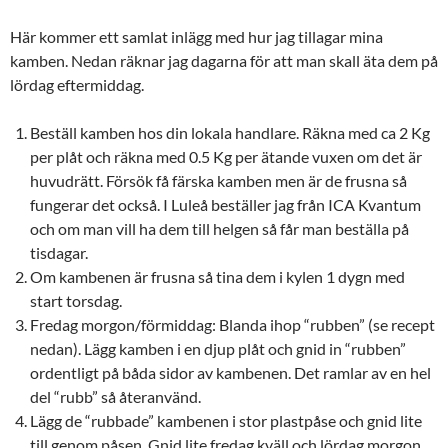
Här kommer ett samlat inlägg med hur jag tillagar mina
kamben. Nedan räknar jag dagarna för att man skall äta dem på
lördag eftermiddag.
Beställ kamben hos din lokala handlare. Räkna med ca 2 Kg
per plåt och räkna med 0.5 Kg per ätande vuxen om det är
huvudrätt. Försök få färska kamben men är de frusna så
fungerar det också. I Luleå beställer jag från ICA Kvantum
och om man vill ha dem till helgen så får man beställa på
tisdagar.
Om kambenen är frusna så tina dem i kylen 1 dygn med
start torsdag.
Fredag morgon/förmiddag: Blanda ihop “rubben” (se recept
nedan). Lägg kamben i en djup plåt och gnid in “rubben”
ordentligt på båda sidor av kambenen. Det ramlar av en hel
del “rubb” så återanvänd.
Lägg de “rubbade” kambenen i stor plastpåse och gnid lite
till genom påsen. Gnid lite fredag kväll och lördag morgon