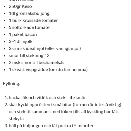
250gr Keso
1dl grönsaksbuljong
1 burk krossade tomater
5 soltorkade tomater
1 paket bacon
3-4 dl mjölk
3-5 msk idealmjöl (eller vanligt mjöl)
smör till stekning * 2
2 msk smör till bechamelsås
1 skvätt vispgrädde (om du har hemma)
Fyllning:
hacka lök och vitlök och stek i lite smör
skär kycklingbrösten i små bitar (formen är inte så viktig)
och stek tillsammans med löken tills all kyckling har fått
stekyta
häll på buljongen och låt puttra i 5 minuter