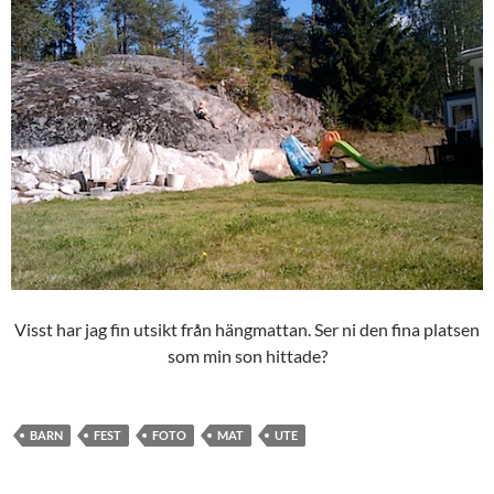
Visst har jag fin utsikt från hängmattan. Ser ni den fina platsen
som min son hittade?
BARN
FEST
FOTO
MAT
UTE