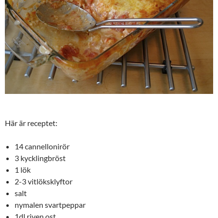
Här är receptet:
14 cannellonirör
3 kycklingbröst
1 lök
2-3 vitlöksklyftor
salt
nymalen svartpeppar
1dl riven ost