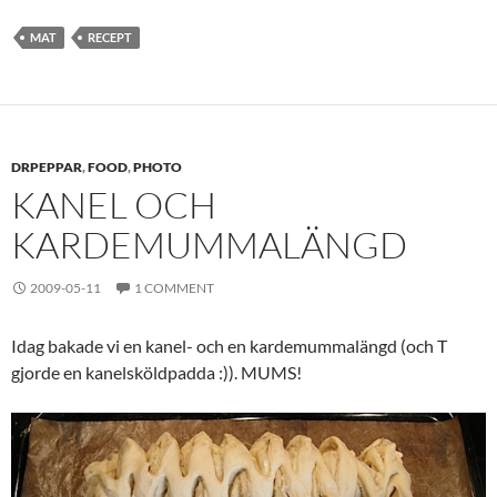
MAT
RECEPT
DRPEPPAR
,
FOOD
,
PHOTO
KANEL OCH
KARDEMUMMALÄNGD
2009-05-11
1 COMMENT
Idag bakade vi en kanel- och en kardemummalängd (och T
gjorde en kanelsköldpadda :)). MUMS!