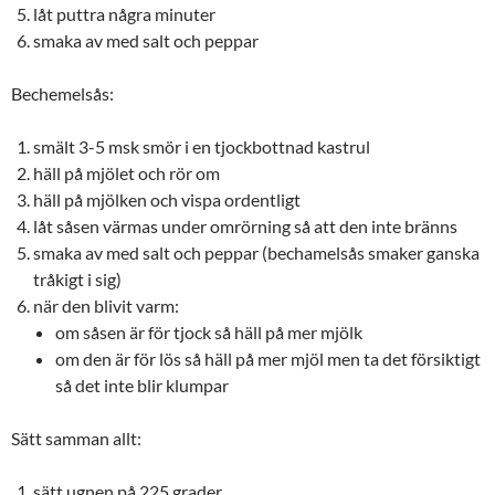
låt puttra några minuter
smaka av med salt och peppar
Bechemelsås:
smält 3-5 msk smör i en tjockbottnad kastrul
häll på mjölet och rör om
häll på mjölken och vispa ordentligt
låt såsen värmas under omrörning så att den inte bränns
smaka av med salt och peppar (bechamelsås smaker ganska
tråkigt i sig)
när den blivit varm:
om såsen är för tjock så häll på mer mjölk
om den är för lös så häll på mer mjöl men ta det försiktigt
så det inte blir klumpar
Sätt samman allt:
sätt ugnen på 225 grader