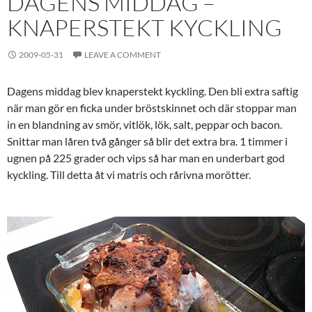
DAGENS MIDDAG –
KNAPERSTEKT KYCKLING
2009-05-31
LEAVE A COMMENT
Dagens middag blev knaperstekt kyckling. Den bli extra saftig
när man gör en ficka under bröstskinnet och där stoppar man
in en blandning av smör, vitlök, lök, salt, peppar och bacon.
Snittar man låren två gånger så blir det extra bra. 1 timmer i
ugnen på 225 grader och vips så har man en underbart god
kyckling. Till detta åt vi matris och rårivna morötter.