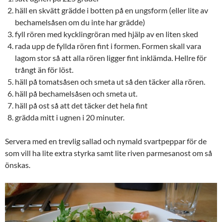
häll en skvätt grädde i botten på en ungsform (eller lite av
bechamelsåsen om du inte har grädde)
fyll rören med kycklingröran med hjälp av en liten sked
rada upp de fyllda rören fint i formen. Formen skall vara
lagom stor så att alla rören ligger fint inklämda. Hellre för
trångt än för löst.
häll på tomatsåsen och smeta ut så den täcker alla rören.
häll på bechamelsåsen och smeta ut.
häll på ost så att det täcker det hela fint
grädda mitt i ugnen i 20 minuter.
Servera med en trevlig sallad och nymald svartpeppar för de
som vill ha lite extra styrka samt lite riven parmesanost om så
önskas.