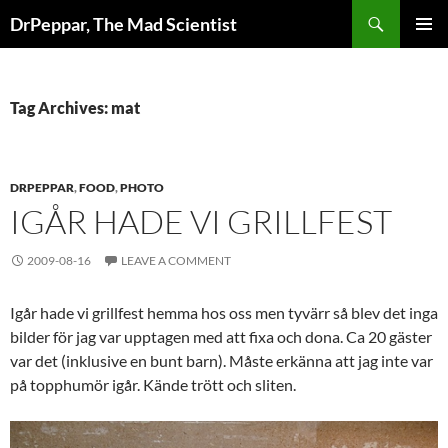
Skip
Search
DrPeppar, The Mad Scientist
to
PRIMAR
content
MENU
Tag Archives: mat
DRPEPPAR
,
FOOD
,
PHOTO
IGÅR HADE VI GRILLFEST
2009-08-16
LEAVE A COMMENT
Igår hade vi grillfest hemma hos oss men tyvärr så blev det inga
bilder för jag var upptagen med att fixa och dona. Ca 20 gäster
var det (inklusive en bunt barn). Måste erkänna att jag inte var
på topphumör igår. Kände trött och sliten.