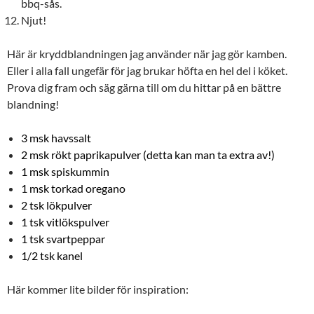
bbq-sås.
Njut!
Här är kryddblandningen jag använder när jag gör kamben.
Eller i alla fall ungefär för jag brukar höfta en hel del i köket.
Prova dig fram och säg gärna till om du hittar på en bättre
blandning!
3 msk havssalt
2 msk rökt paprikapulver (detta kan man ta extra av!)
1 msk spiskummin
1 msk torkad oregano
2 tsk lökpulver
1 tsk vitlökspulver
1 tsk svartpeppar
1/2 tsk kanel
Här kommer lite bilder för inspiration: