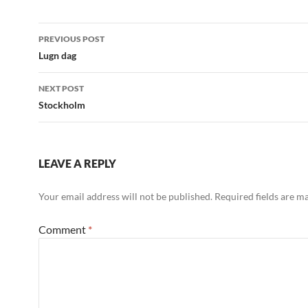
Post
PREVIOUS POST
navigation
Lugn dag
NEXT POST
Stockholm
LEAVE A REPLY
Your email address will not be published.
Required fields are 
Comment
*