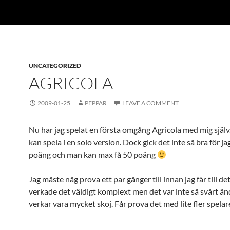
UNCATEGORIZED
AGRICOLA
2009-01-25
PEPPAR
LEAVE A COMMENT
Nu har jag spelat en första omgång Agricola med mig själv
kan spela i en solo version. Dock gick det inte så bra för ja
poäng och man kan max få 50 poäng
Jag måste någ prova ett par gånger till innan jag får till det
verkade det väldigt komplext men det var inte så svårt än
verkar vara mycket skoj. Får prova det med lite fler spelar