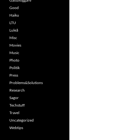
Gästbloggare
Good
Haiku
LTU
Luleå
Misc
Movies
Music
Photo
Politik
Press
Problems&Solutions
Research
Sagor
Techstuff
Travel
Uncategorized
Webtips