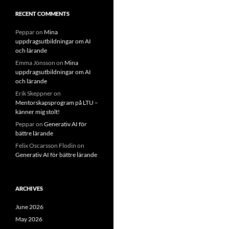
RECENT COMMENTS
Peppar
on
Mina
uppdragsutbildningar om AI
och lärande
Emma Jönsson
on
Mina
uppdragsutbildningar om AI
och lärande
Erik Skeppner
on
Mentorskapsprogram på LTU –
känner mig stolt!
Peppar
on
Generativ AI för
bättre lärande
Felix Oscarsson Flodin
on
Generativ AI för bättre lärande
ARCHIVES
June 2026
May 2026