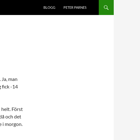
BLOGG
PETER PARNES
. Ja, man
g fick -14
 helt. Först
då och det
e i morgon.