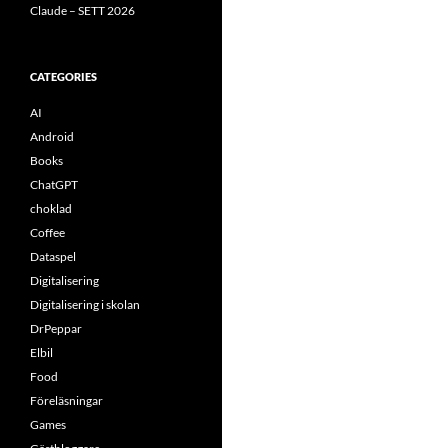
Claude – SETT 2026
CATEGORIES
AI
Android
Books
ChatGPT
choklad
Coffee
Dataspel
Digitalisering
Digitalisering i skolan
DrPeppar
Elbil
Food
Föreläsningar
Games