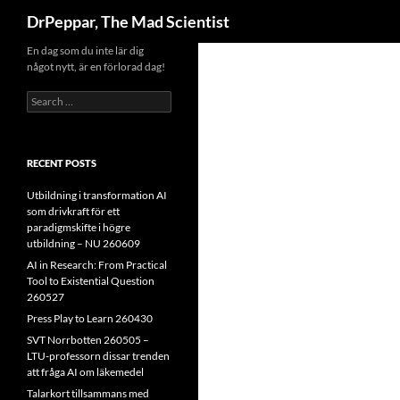
Search
DrPeppar, The Mad Scientist
Skip
En dag som du inte lär dig
något nytt, är en förlorad dag!
to
content
Search
for:
RECENT POSTS
Utbildning i transformation AI
som drivkraft för ett
paradigmskifte i högre
utbildning – NU 260609
AI in Research: From Practical
Tool to Existential Question
260527
Press Play to Learn 260430
SVT Norrbotten 260505 –
LTU-professorn dissar trenden
att fråga AI om läkemedel
Talarkort tillsammans med