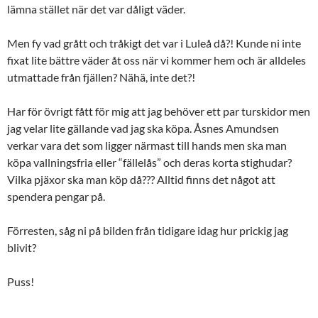
lämna stället när det var dåligt väder.
Men fy vad grått och tråkigt det var i Luleå då?! Kunde ni inte
fixat lite bättre väder åt oss när vi kommer hem och är alldeles
utmattade från fjällen? Nähä, inte det?!
Har för övrigt fått för mig att jag behöver ett par turskidor men
jag velar lite gällande vad jag ska köpa. Åsnes Amundsen
verkar vara det som ligger närmast till hands men ska man
köpa vallningsfria eller “fällelås” och deras korta stighudar?
Vilka pjäxor ska man köp då??? Alltid finns det något att
spendera pengar på.
Förresten, såg ni på bilden från tidigare idag hur prickig jag
blivit?
Puss!