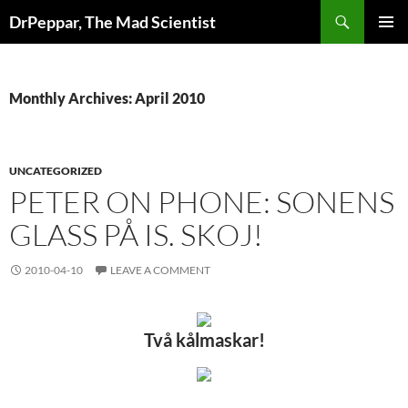
Skip
Search
DrPeppar, The Mad Scientist
to
PRIMAR
content
MENU
Monthly Archives: April 2010
UNCATEGORIZED
PETER ON PHONE: SONENS
GLASS PÅ IS. SKOJ!
2010-04-10
LEAVE A COMMENT
Två kålmaskar!