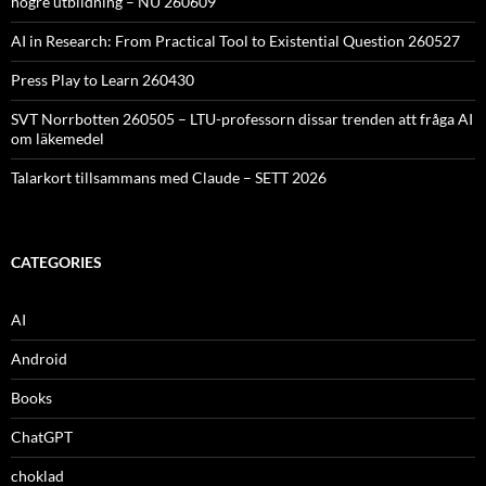
högre utbildning – NU 260609
AI in Research: From Practical Tool to Existential Question 260527
Press Play to Learn 260430
SVT Norrbotten 260505 – LTU-professorn dissar trenden att fråga AI
om läkemedel
Talarkort tillsammans med Claude – SETT 2026
CATEGORIES
AI
Android
Books
ChatGPT
choklad