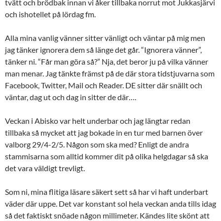
tvätt och brödbak innan vi åker tillbaka norrut mot Jukkasjärvi
och ishotellet på lördag fm.
Alla mina vanlig vänner sitter vänligt och väntar på mig men
jag tänker ignorera dem så länge det går. “Ignorera vänner”,
tänker ni. “Får man göra så?” Nja, det beror ju på vilka vänner
man menar. Jag tänkte främst på de där stora tidstjuvarna som
Facebook, Twitter, Mail och Reader. DE sitter där snällt och
väntar, dag ut och dag in sitter de där….
Veckan i Abisko var helt underbar och jag längtar redan
tillbaka så mycket att jag bokade in en tur med barnen över
valborg 29/4-2/5. Någon som ska med? Enligt de andra
stammisarna som alltid kommer dit på olika helgdagar så ska
det vara väldigt trevligt.
Som ni, mina flitiga läsare säkert sett så har vi haft underbart
väder där uppe. Det var konstant sol hela veckan anda tills idag
så det faktiskt snöade någon millimeter. Kändes lite skönt att