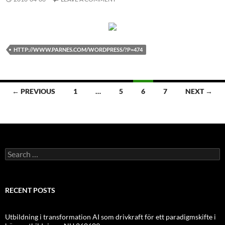
HTTP://WWW.PARNES.COM/WORDPRESS/?P=474
Posts
← PREVIOUS
1
…
5
6
7
NEXT →
navigation
Search
for:
RECENT POSTS
Utbildning i transformation AI som drivkraft för ett paradigmskifte i