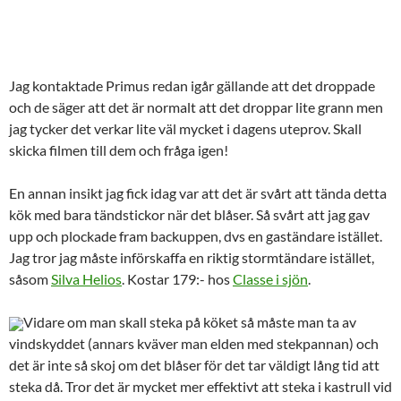
Jag kontaktade Primus redan igår gällande att det droppade
och de säger att det är normalt att det droppar lite grann men
jag tycker det verkar lite väl mycket i dagens uteprov. Skall
skicka filmen till dem och fråga igen!
En annan insikt jag fick idag var att det är svårt att tända detta
kök med bara tändstickor när det blåser. Så svårt att jag gav
upp och plockade fram backuppen, dvs en gaständare istället.
Jag tror jag måste införskaffa en riktig stormtändare istället,
såsom
Silva Helios
. Kostar 179:- hos
Classe i sjön
.
Vidare om man skall steka på köket så måste man ta av
vindskyddet (annars kväver man elden med stekpannan) och
det är inte så skoj om det blåser för det tar väldigt lång tid att
steka då. Tror det är mycket mer effektivt att steka i kastrull vid