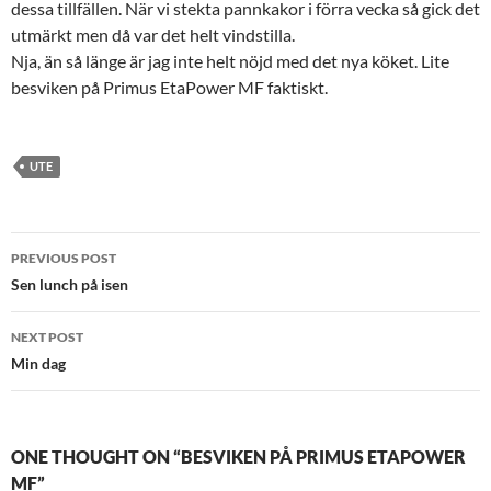
dessa tillfällen. När vi stekta pannkakor i förra vecka så gick det
utmärkt men då var det helt vindstilla.
Nja, än så länge är jag inte helt nöjd med det nya köket. Lite
besviken på Primus EtaPower MF faktiskt.
UTE
Post
PREVIOUS POST
navigation
Sen lunch på isen
NEXT POST
Min dag
ONE THOUGHT ON “BESVIKEN PÅ PRIMUS ETAPOWER
MF”