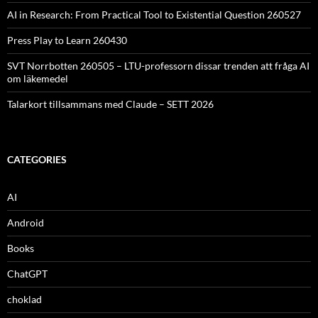
AI in Research: From Practical Tool to Existential Question 260527
Press Play to Learn 260430
SVT Norrbotten 260505 – LTU-professorn dissar trenden att fråga AI
om läkemedel
Talarkort tillsammans med Claude – SETT 2026
CATEGORIES
AI
Android
Books
ChatGPT
choklad