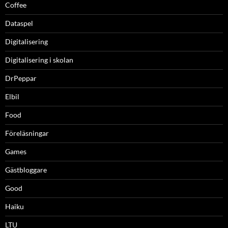
Coffee
Dataspel
Digitalisering
Digitalisering i skolan
DrPeppar
Elbil
Food
Föreläsningar
Games
Gästbloggare
Good
Haiku
LTU