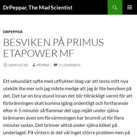
Skip
Search
DrPeppar, The Mad Scientist
to
PRIMAR
content
MENU
DRPEPPAR
BESVIKEN PÅ PRIMUS
ETAPOWER MF
2009-03-30
PEPPAR
1 COMMENT
Ett sekundärt syfte med utflykten idag var att testa mitt nya
utekök lite mer och jag måste medge att jag är lite besviken på
det. Det tar en bra stund innan det blir tillräckligt varmt för att
förbränningen skall komma igång ordentligt och fortfarande
efter 4-5 minuter så flammar det upp rejält under själva
brännaren även om förvärmningen har brunnit ut för flera
minuter sedan. Det brinner alltså under själva köket på
underlaget. På vintern är det väl inget större problem men på