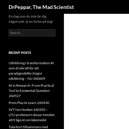
Search
DrPeppar, The Mad Scientist
Skip
En dag som du inte lär dig
något nytt, är en förlorad dag!
to
content
Search
for:
RECENT POSTS
Utbildning i transformation AI
som drivkraft för ett
paradigmskifte i högre
utbildning – NU 260609
AI in Research: From Practical
Tool to Existential Question
260527
Press Play to Learn 260430
SVT Norrbotten 260505 –
LTU-professorn dissar trenden
att fråga AI om läkemedel
Talarkort tillsammans med