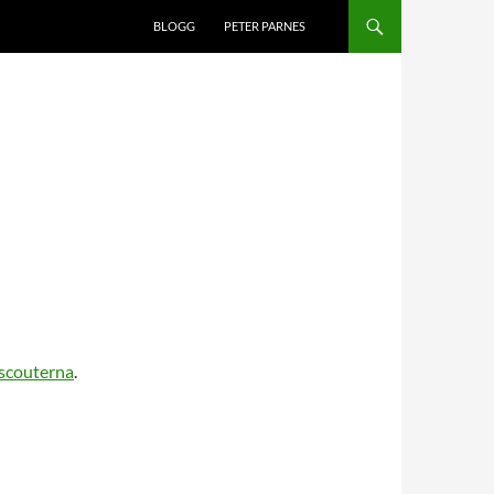
BLOGG
PETER PARNES
scouterna
.