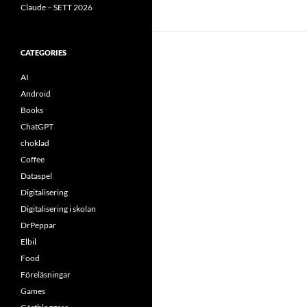
Claude – SETT 2026
CATEGORIES
AI
Android
Books
ChatGPT
choklad
Coffee
Dataspel
Digitalisering
Digitalisering i skolan
DrPeppar
Elbil
Food
Föreläsningar
Games