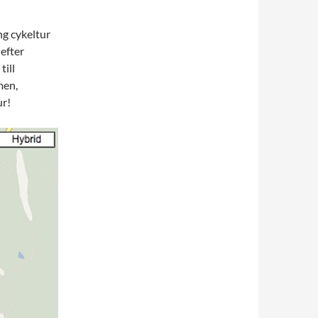
ng cykeltur
 efter
till
men,
ur!