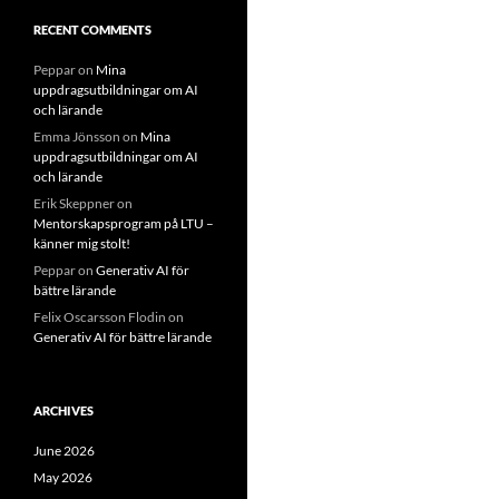
RECENT COMMENTS
Peppar
on
Mina
uppdragsutbildningar om AI
och lärande
Emma Jönsson
on
Mina
uppdragsutbildningar om AI
och lärande
Erik Skeppner
on
Mentorskapsprogram på LTU –
känner mig stolt!
Peppar
on
Generativ AI för
bättre lärande
Felix Oscarsson Flodin
on
Generativ AI för bättre lärande
ARCHIVES
June 2026
May 2026