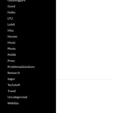
Gästbloggare
Good
Haiku
LTU
Luleå
Misc
Movies
Music
Photo
Politik
Press
Problems&Solutions
Research
Sagor
Techstuff
Travel
Uncategorized
Webtips