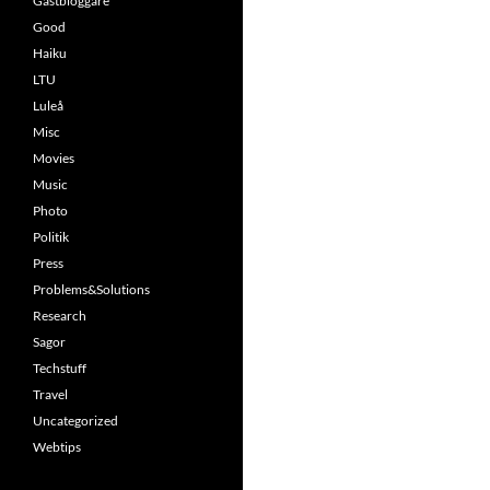
Gästbloggare
Good
Haiku
LTU
Luleå
Misc
Movies
Music
Photo
Politik
Press
Problems&Solutions
Research
Sagor
Techstuff
Travel
Uncategorized
Webtips