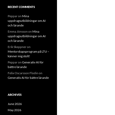
RECENT COMMENTS
Peppar
on
Mina
uppdragsutbildningar om AI
och lärande
Emma Jönsson
on
Mina
uppdragsutbildningar om AI
och lärande
Erik Skeppner
on
Mentorskapsprogram på LTU –
känner mig stolt!
Peppar
on
Generativ AI för
bättre lärande
Felix Oscarsson Flodin
on
Generativ AI för bättre lärande
ARCHIVES
June 2026
May 2026