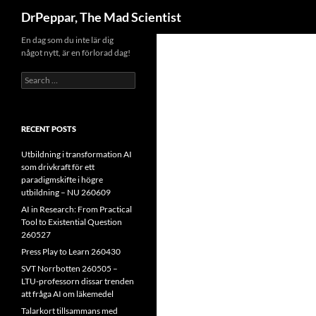
Search
DrPeppar, The Mad Scientist
Skip
En dag som du inte lär dig
något nytt, är en förlorad dag!
to
content
Search
for:
RECENT POSTS
Utbildning i transformation AI
som drivkraft för ett
paradigmskifte i högre
utbildning – NU 260609
AI in Research: From Practical
Tool to Existential Question
260527
Press Play to Learn 260430
SVT Norrbotten 260505 –
LTU-professorn dissar trenden
att fråga AI om läkemedel
Talarkort tillsammans med