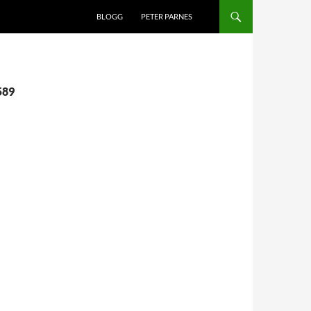
BLOGG
PETER PARNES
589