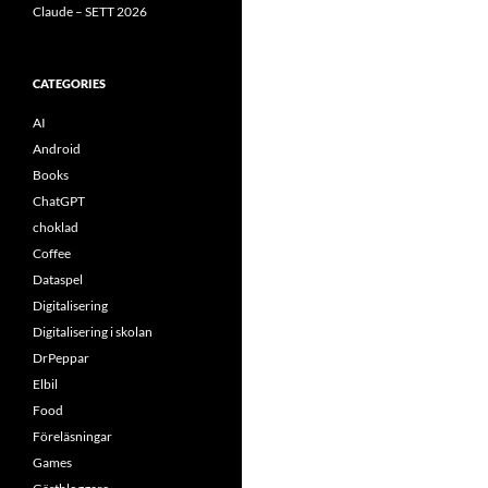
Claude – SETT 2026
CATEGORIES
AI
Android
Books
ChatGPT
choklad
Coffee
Dataspel
Digitalisering
Digitalisering i skolan
DrPeppar
Elbil
Food
Föreläsningar
Games