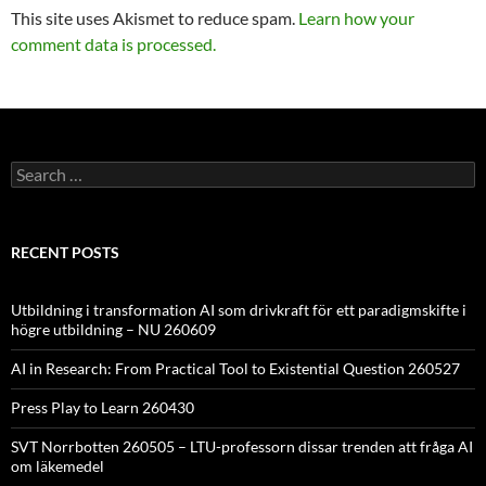
This site uses Akismet to reduce spam.
Learn how your
comment data is processed.
Search
for:
RECENT POSTS
Utbildning i transformation AI som drivkraft för ett paradigmskifte i
högre utbildning – NU 260609
AI in Research: From Practical Tool to Existential Question 260527
Press Play to Learn 260430
SVT Norrbotten 260505 – LTU-professorn dissar trenden att fråga AI
om läkemedel