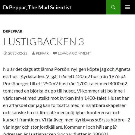
Skip
Search
DrPeppar, The Mad Scientist
to
PRIMAR
content
MENU
DRPEPPAR
LUSTIGBACKEN 3
2023-02-22
PEPPAR
LEAVE A COMMENT
Nu är det dags att lämna Porsön. nyligen köpte jag och
Agneta
ett hus i Kyrkstaden. Vi går från ett 120m2 hus från 1976 på
Porsöberget till ett 250m2 hus från 1700-talet med 4000m2
tomt med en björkalé upp till huset. Vi kommer att bo inne i
världsarvet med utsikt mot kyrkan från 1400-talet. Huset har
en affärsdel där jag kan fortsätta med mina ätbara skapelser
och kanske ha ett lite café med möjlighet konferenser och
kurser i framtiden. Vi får även med Kyrkbyns största härbre i 2
våningar och stor jordkällare. Kommer ni och hälsar på?
Adressen är Lustigbacken 3 och vi flyttar in 230601.