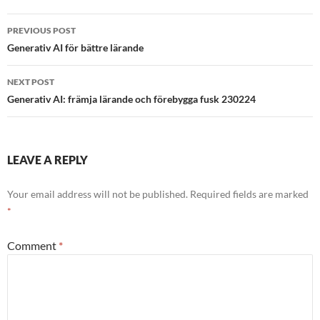
Post
PREVIOUS POST
navigation
Generativ AI för bättre lärande
NEXT POST
Generativ AI: främja lärande och förebygga fusk 230224
LEAVE A REPLY
Your email address will not be published.
Required fields are marked
*
Comment
*