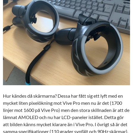
Hur kändes då skärmarna? Dessa har fått sig ett lyft med en
mycket liten pixelökning mot Vive Pro men nu är det (1700
linjer mot 1600 på Vive Pro) men den stora skillnaden är att de
lämnat AMOLED och nu har LCD-paneler istället. Detta gör
att bilden känns mycket klarare än i Vive Pro. I övrigt så är det
samma specifikationer (110 grader synfält och 90Hz skärmar).