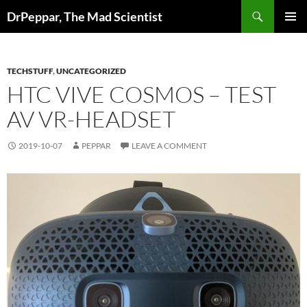
Skip
Search
DrPeppar, The Mad Scientist
to
PRIMAR
content
MENU
TECHSTUFF
,
UNCATEGORIZED
HTC VIVE COSMOS – TEST
AV VR-HEADSET
2019-10-07
PEPPAR
LEAVE A COMMENT