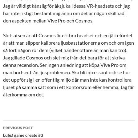
Jag är väldigt känslig för åksjuka i dessa VR-headsets och jag
har inte riktigt bestämt mig ännu om det är någon skillnad i
den aspekten mellan Vive Pro och Cosmos.
Slutsatsen är att Cosmos är ett bra headset och en jättefördel
är att man slipper kalibrera ljusbasstationerna om och om igen
så fort någon rör dem (vilket händer oftare än man kan tro).
Jag gillade Cosmos och slet mig från det bara för att skriva
denna recension. Ser ingen anledning att köpa Vive Pro om
man bortser från ljusproblemen. Ska bli intressant och se hur
det uppför sig i en offentlig miljö där man inte kan kontrollera
ljuset på samma sätt som i ett kontorsrum eller hemma. Jag får
återkomma om det.
Post
PREVIOUS POST
navigation
Luleå game create #3