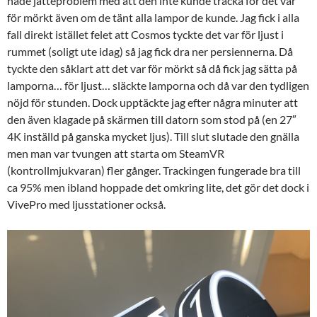
hade jätteproblem med att den inte kunde tracka för det var
för mörkt även om de tänt alla lampor de kunde. Jag fick i alla
fall direkt istället felet att Cosmos tyckte det var för ljust i
rummet (soligt ute idag) så jag fick dra ner persiennerna. Då
tyckte den såklart att det var för mörkt så då fick jag sätta på
lamporna… för ljust… släckte lamporna och då var den tydligen
nöjd för stunden. Dock upptäckte jag efter några minuter att
den även klagade på skärmen till datorn som stod på (en 27″
4K inställd på ganska mycket ljus). Till slut slutade den gnälla
men man var tvungen att starta om SteamVR
(kontrollmjukvaran) fler gånger. Trackingen fungerade bra till
ca 95% men ibland hoppade det omkring lite, det gör det dock i
VivePro med ljusstationer också.