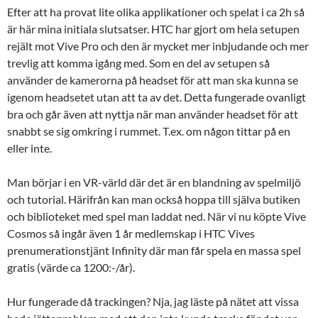
Efter att ha provat lite olika applikationer och spelat i ca 2h så
är här mina initiala slutsatser. HTC har gjort om hela setupen
rejält mot Vive Pro och den är mycket mer inbjudande och mer
trevlig att komma igång med. Som en del av setupen så
använder de kamerorna på headset för att man ska kunna se
igenom headsetet utan att ta av det. Detta fungerade ovanligt
bra och går även att nyttja när man använder headset för att
snabbt se sig omkring i rummet. T.ex. om någon tittar på en
eller inte.
Man börjar i en VR-värld där det är en blandning av spelmiljö
och tutorial. Härifrån kan man också hoppa till själva butiken
och biblioteket med spel man laddat ned. När vi nu köpte Vive
Cosmos så ingår även 1 år medlemskap i HTC Vives
prenumerationstjänt Infinity där man får spela en massa spel
gratis (värde ca 1200:-/år).
Hur fungerade då trackingen? Nja, jag läste på nätet att vissa