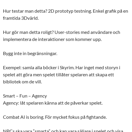
Hur testar man detta? 2D prototyp testning. Enkel grafik på en
framtida 3Dvärld.
Hur gör man detta roligt? User-stories med användare och
implementera de interaktioner som kommer upp.
Bygg inte in begränsningar.
Exempel: samla alla böcker i Skyrim. Har inget med storyn i
spelet att göra men spelet tillåter spelaren att skapa ett
bibliotek om de vill.
Smart – Fun – Agency
Agency: låt spelaren känna att de påverkar spelet.
Combat AI is boring. För mycket fokus på fightande.
NPCs ska vara “smarta” och kan vara säljare i spelet och visa