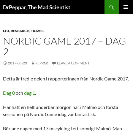
Skip
Search
DrPeppar, The Mad Scientist
to
PRIMAR
content
MENU
LTU
,
RESEARCH
,
TRAVEL
NORDIC GAME 2017 – DAG
2
2017-05-23
PEPPAR
LEAVE A COMMENT
Detta är tredje delen i rapporteringen från Nordic Game 2017.
Dag 0
och
dag 1
.
Har haft en helt underbar morgon här i Malmö och första
sessionen på Nordic Game idag var fantastisk.
Började dagen med 17km cykling i ett somrigt Malmö. Man