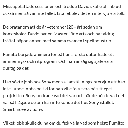
Missuppfattade sessionen och trodde David skulle bli inbjud
också men så var inte fallet. Istället blev det en intervju via tolk.
De pratar om att de är veteraner (20+ år) sedan om
konstskolor. David har en Master i fine arts och har aldrig
träffat någon annan med samma examen i spelindustrin.
Fumito började animera för på hans första dator hade ett
animerings- och ritprogram. Och han ansåg sig själv vara
duktig på det.
Han sökte jobb hos Sony men sa i anställningsintervjun att han
inte kunde jobba heltid för han ville fokusera på sitt eget
projekt Ico. Sony undrade vad det var och när de hörde vad det
var så frågade de om han inte kunde det hos Sony istället.
Smart move av Sony.
Vilket jobb skulle du ha om du fick välja vad som helst: Fumito: