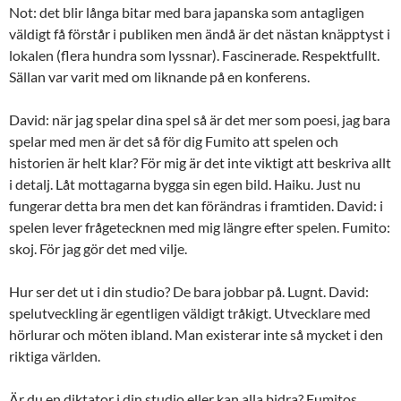
Not: det blir långa bitar med bara japanska som antagligen
väldigt få förstår i publiken men ändå är det nästan knäpptyst i
lokalen (flera hundra som lyssnar). Fascinerade. Respektfullt.
Sällan var varit med om liknande på en konferens.
David: när jag spelar dina spel så är det mer som poesi, jag bara
spelar med men är det så för dig Fumito att spelen och
historien är helt klar? För mig är det inte viktigt att beskriva allt
i detalj. Låt mottagarna bygga sin egen bild. Haiku. Just nu
fungerar detta bra men det kan förändras i framtiden. David: i
spelen lever frågetecknen med mig längre efter spelen. Fumito:
skoj. För jag gör det med vilje.
Hur ser det ut i din studio? De bara jobbar på. Lugnt. David:
spelutveckling är egentligen väldigt tråkigt. Utvecklare med
hörlurar och möten ibland. Man existerar inte så mycket i den
riktiga världen.
Är du en diktator i din studio eller kan alla bidra? Fumitos