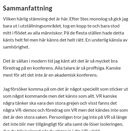
Sammanfattning
Vilken härlig stämning det är här. Efter Stes monolog så gick jag
bara ut i utställningsområdet, tog en kopp te och bara stod
mitt i flödet av alla människor. På de flesta ställen hade detta
känts helt fel men här känns det helt rätt. En underlig känsla av
samhörighet.
Det är sällan i modern tid jag känt att det är så mycket bra
föredrag på en konferens. Alla talare är så proffsiga. Kanske
mest för att det inte är en akademisk konferens.
Jag försöker komma på om det är något speciellt som sticker ut
som något kommande men det känns som allt. VR kanske
några tänker ska vara den stora grejen och visst fanns det
några VR-demos och föredrag om VR men det kändes inte som
det är den stora saken. Personligen tror jag inte på VR så länge
det inte blir mer tillgängligt för alla samt de löser isoleringen,
dvs du blir isolerad när du stiger in i din VR-värld.