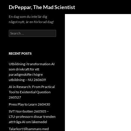
Search
DrPeppar, The Mad Scientist
Skip
En dag som du inte lär dig
något nytt, är en förlorad dag!
to
content
Search
for:
RECENT POSTS
Utbildning i transformation AI
som drivkraft för ett
paradigmskifte i högre
utbildning – NU 260609
AI in Research: From Practical
Tool to Existential Question
260527
Press Play to Learn 260430
SVT Norrbotten 260505 –
LTU-professorn dissar trenden
att fråga AI om läkemedel
Talarkort tillsammans med