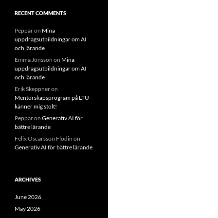
RECENT COMMENTS
Peppar
on
Mina
uppdragsutbildningar om AI
och lärande
Emma Jönsson
on
Mina
uppdragsutbildningar om AI
och lärande
Erik Skeppner
on
Mentorskapsprogram på LTU –
känner mig stolt!
Peppar
on
Generativ AI för
bättre lärande
Felix Oscarsson Flodin
on
Generativ AI för bättre lärande
ARCHIVES
June 2026
May 2026