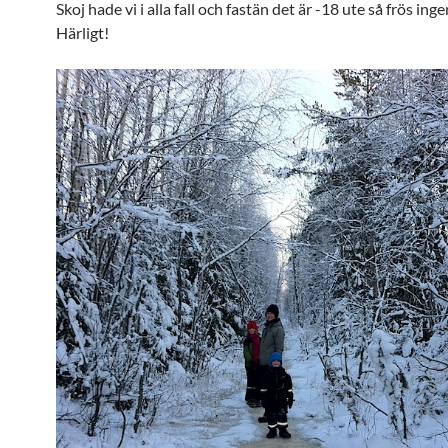
Skoj hade vi i alla fall och fastän det är -18 ute så frös inge
Härligt!