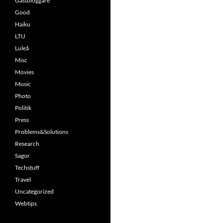
Gästbloggare
Good
Haiku
LTU
Luleå
Misc
Movies
Music
Photo
Politik
Press
Problems&Solutions
Research
Sagor
Techstuff
Travel
Uncategorized
Webtips