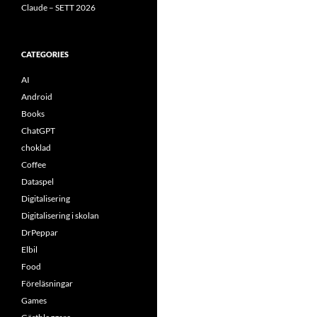
Claude – SETT 2026
CATEGORIES
AI
Android
Books
ChatGPT
choklad
Coffee
Dataspel
Digitalisering
Digitalisering i skolan
DrPeppar
Elbil
Food
Föreläsningar
Games