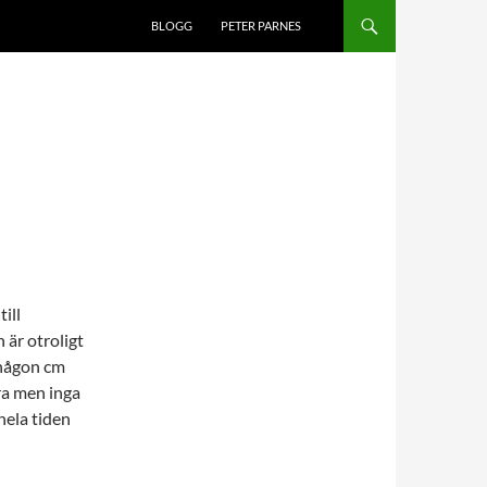
BLOGG
PETER PARNES
ill
 är otroligt
 någon cm
ra men inga
hela tiden