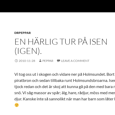
DRPEPPAR
EN HÄRLIG TUR PÅ ISEN
(IGEN).
2010-11-28
PEPPAR
LEAVE A COMMENT
Vi tog oss ut i skogen och vidare ner på Holmsundet. Bort t
piratbron och sedan tillbaka runt Holmsundsbroarna. Isen
tjock redan och det är skoj att kunna gå på den med bara
snö. Vi såg massor av spår; älg, hare, rådjur, möss med me
djur. Kanske inte så sannolikt när man har barn som låter 