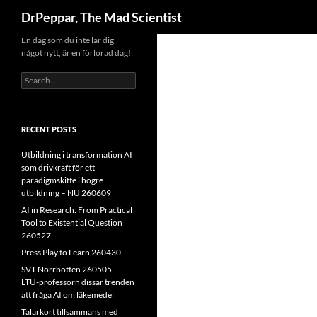
Search
DrPeppar, The Mad Scientist
Skip
En dag som du inte lär dig
något nytt, är en förlorad dag!
to
content
Search
for:
RECENT POSTS
Utbildning i transformation AI
som drivkraft för ett
paradigmskifte i högre
utbildning – NU 260609
AI in Research: From Practical
Tool to Existential Question
260527
Press Play to Learn 260430
SVT Norrbotten 260505 –
LTU-professorn dissar trenden
att fråga AI om läkemedel
Talarkort tillsammans med