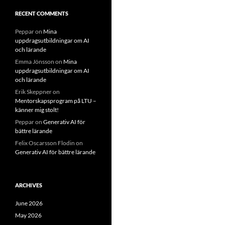
RECENT COMMENTS
Peppar
on
Mina
uppdragsutbildningar om AI
och lärande
Emma Jönsson
on
Mina
uppdragsutbildningar om AI
och lärande
Erik Skeppner
on
Mentorskapsprogram på LTU –
känner mig stolt!
Peppar
on
Generativ AI för
bättre lärande
Felix Oscarsson Flodin
on
Generativ AI för bättre lärande
ARCHIVES
June 2026
May 2026