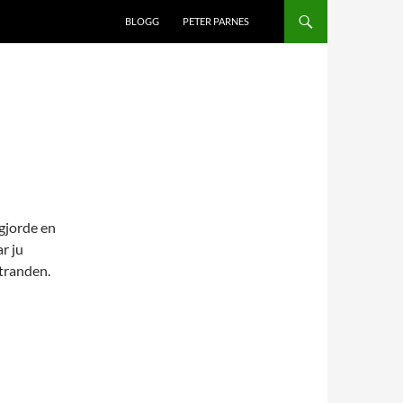
BLOGG
PETER PARNES
 gjorde en
r ju
stranden.