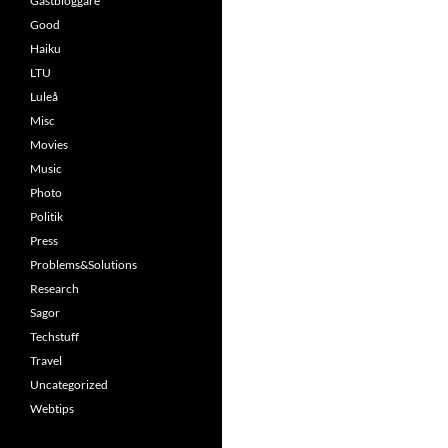
Gästbloggare
Good
Haiku
LTU
Luleå
Misc
Movies
Music
Photo
Politik
Press
Problems&Solutions
Research
Sagor
Techstuff
Travel
Uncategorized
Webtips