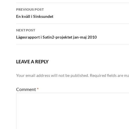
Post
PREVIOUS POST
navigation
En kväll i Sinksundet
NEXT POST
Lägesrapport i Satin2-projektet jan-maj 2010
LEAVE A REPLY
Your email address will not be published.
Required fields are 
Comment
*