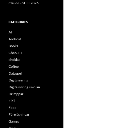
Claude – SETT 2026
CATEGORIES
AI
Android
Books
ChatGPT
choklad
Coffee
Dataspel
Digitalisering
Digitalisering i skolan
DrPeppar
Elbil
Food
Föreläsningar
Games