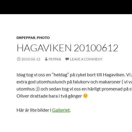
DRPEPPAR
,
PHOTO
HAGAVIKEN 20100612
2010-06-12
PEPPAR
LEAVE A COMMENT
Idag tog vi oss en “heldag” på cykel bort till Hagaviken. Vi
extra god utomhuslunch på falukorv och makaroner ( vi va
utomhus ;)) och sedan tog vi oss en härligt promenad på 
Oliver drattade bara i två gånger
Här är lite bilder i
Galleriet
.