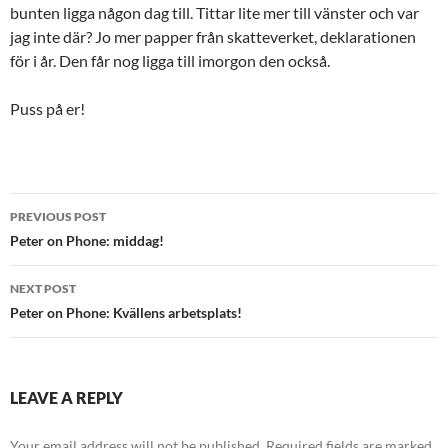
bunten ligga någon dag till. Tittar lite mer till vänster och var
jag inte där? Jo mer papper från skatteverket, deklarationen
för i år. Den får nog ligga till imorgon den också.
Puss på er!
Post
PREVIOUS POST
navigation
Peter on Phone: middag!
NEXT POST
Peter on Phone: Kvällens arbetsplats!
LEAVE A REPLY
Your email address will not be published.
Required fields are marked