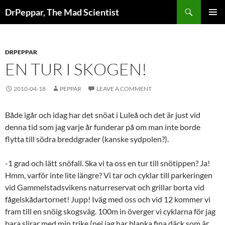
Skip
Search
DrPeppar, The Mad Scientist
to
PRIMAR
content
MENU
DRPEPPAR
EN TUR I SKOGEN!
2010-04-18
PEPPAR
LEAVE A COMMENT
Både igår och idag har det snöat i Luleå och det är just vid
denna tid som jag varje år funderar på om man inte borde
flytta till södra breddgrader (kanske sydpolen?).
-1 grad och lätt snöfall. Ska vi ta oss en tur till snötippen? Ja!
Hmm, varför inte lite längre? Vi tar och cyklar till parkeringen
vid Gammelstadsvikens naturreservat och grillar borta vid
fågelskådartornet! Jupp! Iväg med oss och vid 12 kommer vi
fram till en snöig skogsväg. 100m in överger vi cyklarna för jag
bara slirar med min trike (nej jag har blanka fina däck som är