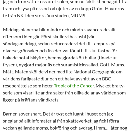
jag och frun sätter oss ute i solen, som nu faktiskt behagat titta
fram och lysa på oss och vi njuter av en kopp Grönt Havtorns
te från NK i den stora fina staden, MUMS!
Middagsplanerna blir mindre och mindre avancerade allt
eftersom tiden går. Först skulle vi ha sushi (vår
söndagsmiddag), sedan reducerade vi det till tempura på
diverse grönsaker och fiskderivat för att till slut fastna för
bakade potatisklyftor, hemmagjorda köttbullar (tinade ut
frysen), nygjord majonäs och suramistickssallad. Gott. Mums.
Mätt. Maten sköljde vi ner med lite National Geographic om
världens farligaste djur och ett halvt avsnitt av en BBC
reseberättelse som heter
Tropic of the Cancer
. Mycket bra tv-
serie som visar lite andra saker från olika delar av världen som
ligger på kräftans vändkrets.
Barnen sover snart. Det är tyst och lugnt i huset och jag
sneglar på allt infomaterial från skatteverket jag fick i förra
veckan gällande moms, bokföring och avdrag. Hmm… låter nog