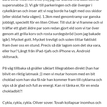
supersnabba ;)). Vi går till parkeringen och där överger i
cykelkärran och inser att vi nog borde ha tagit med oss skidor
(eller skidat hela vägen). 1.3km med genomtramp var ganska
jobbigt, speciellt för en liten Oliver. Till slut är vi framme och vi
träffar ett glatt äldre par som redan gjort eld som vi tar över
genom att grilla korv och rosta surdegsbröd (som jag bakade
igår). Mycket gott. Mycket trevligt och solen tittar faktiskt
fram över oss en stund. Precis så där lagom som det ska vara,
eller hur? Långt från iPad-tjafs och iPhone vs. Android
skitsnack.
På väg tillbaka så gnäller såklart lillegrabben direkt (han har
blivit en riktig latmask ;)) men vi mutar honom med en bit
choklad som han ska få när han kommer fram till cyklarna och
vips så är glad och full av energi. Kan ni tänka er, för en enda
chokladbit?!
Cykla, cykla, cykla. Oliver sover. Tovah kollapsar inomhus och