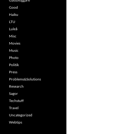
Gästbloggare
Good
Haiku
LTU
Luleå
Misc
Movies
Music
Photo
Politik
Press
Problems&Solutions
Research
Sagor
Techstuff
Travel
Uncategorized
Webtips