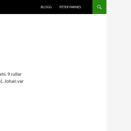
BLOGG
PETER PARNES
hi. 9 rullar
e). Johan var