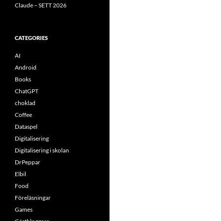
Claude – SETT 2026
CATEGORIES
AI
Android
Books
ChatGPT
choklad
Coffee
Dataspel
Digitalisering
Digitalisering i skolan
DrPeppar
Elbil
Food
Föreläsningar
Games