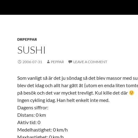
DRPEPPAR
SUSHI
2006-07-31
PEPPAR
LEAVE A COMMENT
Som vanligt så är det ju söndag så det blev massor med sus
blev det idag och allt har gått åt (utom en enda liten tomt
på besök och det var mycket trevligt. Kul kille det där
Ingen cykling idag. Han helt enkelt inte med.
Dagens siffror:
Distans: 0 km
Aktiv tid: 0
Medelhastighet: 0 km/h
Maxhastighet: 0 km/h