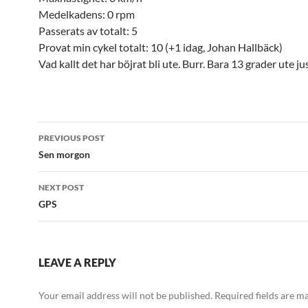
Medelkadens: 0 rpm
Passerats av totalt: 5
Provat min cykel totalt: 10 (+1 idag, Johan Hallbäck)
Vad kallt det har böjrat bli ute. Burr. Bara 13 grader ute ju
Post
PREVIOUS POST
navigation
Sen morgon
NEXT POST
GPS
LEAVE A REPLY
Your email address will not be published.
Required fields are 