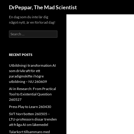
Search
DrPeppar, The Mad Scientist
Skip
En dag som du inte lär dig
något nytt, är en förlorad dag!
to
content
Search
for:
RECENT POSTS
Utbildning i transformation AI
som drivkraft för ett
paradigmskifte i högre
utbildning – NU 260609
AI in Research: From Practical
Tool to Existential Question
260527
Press Play to Learn 260430
SVT Norrbotten 260505 –
LTU-professorn dissar trenden
att fråga AI om läkemedel
Talarkort tillsammans med