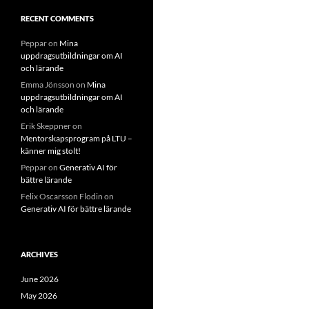
RECENT COMMENTS
Peppar
on
Mina
uppdragsutbildningar om AI
och lärande
Emma Jönsson
on
Mina
uppdragsutbildningar om AI
och lärande
Erik Skeppner
on
Mentorskapsprogram på LTU –
känner mig stolt!
Peppar
on
Generativ AI för
bättre lärande
Felix Oscarsson Flodin
on
Generativ AI för bättre lärande
ARCHIVES
June 2026
May 2026