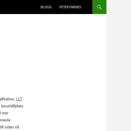
BLOGG
PETER PARNES
plikation,
LLT
 busshållplats
d mer
senaste
ill sidan så