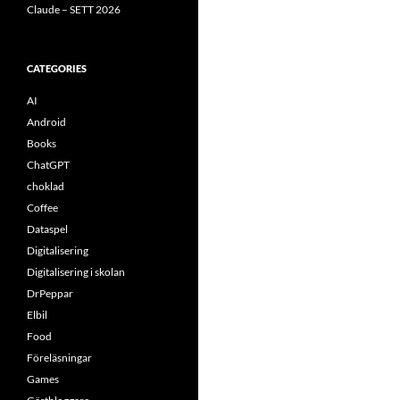
Claude – SETT 2026
CATEGORIES
AI
Android
Books
ChatGPT
choklad
Coffee
Dataspel
Digitalisering
Digitalisering i skolan
DrPeppar
Elbil
Food
Föreläsningar
Games