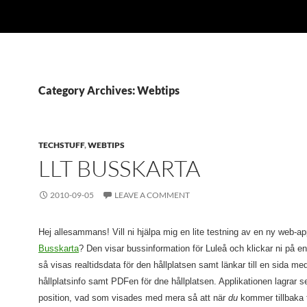
Category Archives: Webtips
TECHSTUFF
,
WEBTIPS
LLT BUSSKARTA
2010-09-05
LEAVE A COMMENT
Hej allesammans! Vill ni hjälpa mig en lite testning av en ny web-ap
Busskarta
? Den visar bussinformation för Luleå och klickar ni på en
så visas realtidsdata för den hållplatsen samt länkar till en sida me
hållplatsinfo samt PDFen för dne hållplatsen. Applikationen lagrar 
position, vad som visades med mera så att när
du
kommer tillbaka t