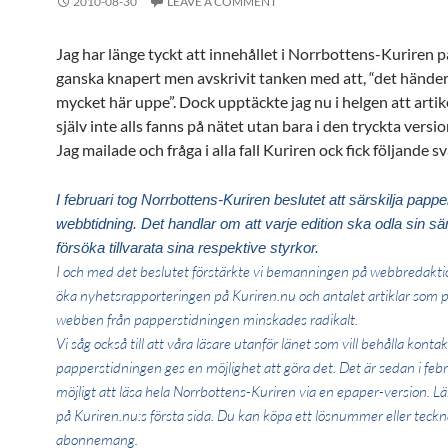
2010-08-30
LEAVE A COMMENT
Jag har länge tyckt att innehållet i Norrbottens-Kuriren p
ganska knapert men avskrivit tanken med att, “det händer 
mycket här uppe”. Dock upptäckte jag nu i helgen att arti
själv inte alls fanns på nätet utan bara i den tryckta ver
Jag mailade och fråga i alla fall Kuriren ock fick följande sv
I februari tog Norrbottens-Kuriren beslutet att särskilja papp
webbtidning. Det handlar om att varje edition ska odla sin sär
försöka tillvarata sina respektive styrkor.
I och med det beslutet förstärkte vi bemanningen på webbredaktio
öka nyhetsrapporteringen på Kuriren.nu och antalet artiklar som p
webben från papperstidningen minskades radikalt.
Vi såg också till att våra läsare utanför länet som vill behålla kont
papperstidningen ges en möjlighet att göra det. Det är sedan i fe
möjligt att läsa hela Norrbottens-Kuriren via en epaper-version. Lä
på Kuriren.nu:s första sida. Du kan köpa ett lösnummer eller teckn
abonnemang.