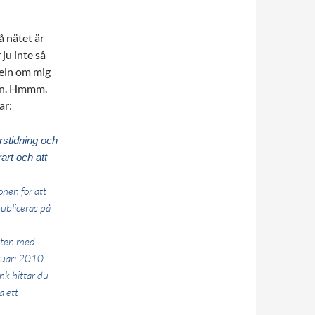
å nätet är
ju inte så
keln om mig
sion. Hmmm.
ar:
erstidning och
art och att
nen för att
ubliceras på
akten med
bruari 2010
nk hittar du
a ett