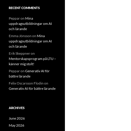
RECENT COMMENTS
Peppar
on
Mina
uppdragsutbildningar om AI
och lärande
Emma Jönsson
on
Mina
uppdragsutbildningar om AI
och lärande
Erik Skeppner
on
Mentorskapsprogram på LTU –
känner mig stolt!
Peppar
on
Generativ AI för
bättre lärande
Felix Oscarsson Flodin
on
Generativ AI för bättre lärande
ARCHIVES
June 2026
May 2026