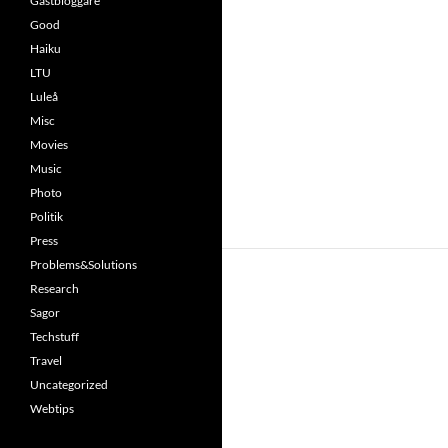
Gästbloggare
Good
Haiku
LTU
Luleå
Misc
Movies
Music
Photo
Politik
Press
Problems&Solutions
Research
Sagor
Techstuff
Travel
Uncategorized
Webtips