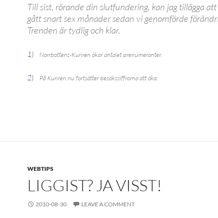
Till sist, rörande din slutfundering, kan jag tillägga at
gått snart sex månader sedan vi genomförde förändr
Trenden är tydlig och klar.
1)
Norrbottens-Kuriren ökar antalet prenumeranter.
2)
På Kuriren.nu fortsätter besökssiffrorna att öka.
WEBTIPS
LIGGIST? JA VISST!
2010-08-30
LEAVE A COMMENT