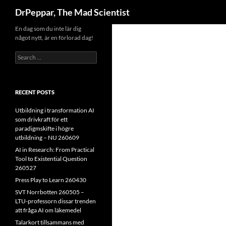
Search
DrPeppar, The Mad Scientist
Skip
En dag som du inte lär dig
något nytt, är en förlorad dag!
to
content
Search
for:
RECENT POSTS
Utbildning i transformation AI
som drivkraft för ett
paradigmskifte i högre
utbildning – NU 260609
AI in Research: From Practical
Tool to Existential Question
260527
Press Play to Learn 260430
SVT Norrbotten 260505 –
LTU-professorn dissar trenden
att fråga AI om läkemedel
Talarkort tillsammans med