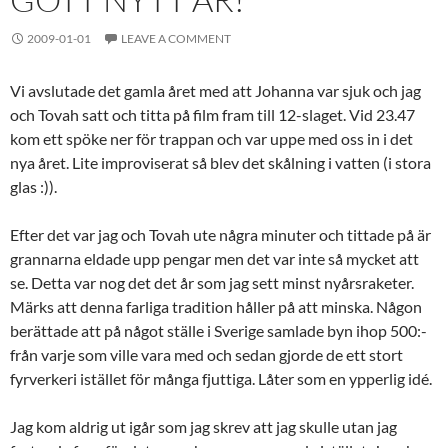
2009-01-01
LEAVE A COMMENT
Vi avslutade det gamla året med att Johanna var sjuk och jag
och Tovah satt och titta på film fram till 12-slaget. Vid 23.47
kom ett spöke ner för trappan och var uppe med oss in i det
nya året. Lite improviserat så blev det skålning i vatten (i stora
glas :)).
Efter det var jag och Tovah ute några minuter och tittade på är
grannarna eldade upp pengar men det var inte så mycket att
se. Detta var nog det det år som jag sett minst nyårsraketer.
Märks att denna farliga tradition håller på att minska. Någon
berättade att på något ställe i Sverige samlade byn ihop 500:-
från varje som ville vara med och sedan gjorde de ett stort
fyrverkeri istället för många fjuttiga. Låter som en ypperlig idé.
Jag kom aldrig ut igår som jag skrev att jag skulle utan jag