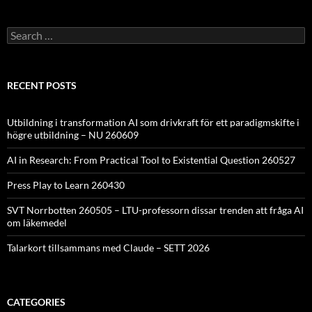
Search
for:
RECENT POSTS
Utbildning i transformation AI som drivkraft för ett paradigmskifte i
högre utbildning – NU 260609
AI in Research: From Practical Tool to Existential Question 260527
Press Play to Learn 260430
SVT Norrbotten 260505 – LTU-professorn dissar trenden att fråga AI
om läkemedel
Talarkort tillsammans med Claude – SETT 2026
CATEGORIES