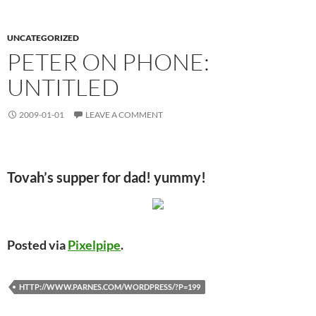
UNCATEGORIZED
PETER ON PHONE:
UNTITLED
2009-01-01
LEAVE A COMMENT
Tovah’s supper for dad! yummy!
Posted via
Pixelpipe
.
HTTP://WWW.PARNES.COM/WORDPRESS/?P=199