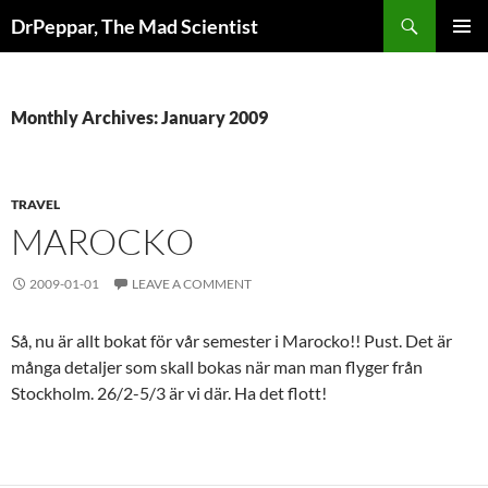
Skip
Search
DrPeppar, The Mad Scientist
to
PRIMAR
content
MENU
Monthly Archives: January 2009
TRAVEL
MAROCKO
2009-01-01
LEAVE A COMMENT
Så, nu är allt bokat för vår semester i Marocko!! Pust. Det är
många detaljer som skall bokas när man man flyger från
Stockholm. 26/2-5/3 är vi där. Ha det flott!