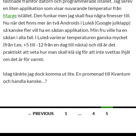
fastnade framför datorn och programmerade istället. Jag skrev
en liten applikation som visar nuvarande temperatur från
Marge
istället. Den funkar men jag skall fixa några finesser till.
Nu när det finns mer än två Androids i Luleå (Google julklapp)
så kanske fler vill ha en sådan applikation. Min fru ville ha en
sådan i alla fall. I Luleå varierar temperaturen ganska mycket
(från t.ex. +5 till -12 från en dag till nästa) och då är det
praktiskt att veta hur man skall klä sig för att inte svettas ihjäl
om det är för varmt.
Idag tänkte jag dock komma ut lite. En promenad till Kvantum
och handla kanske…?
Posts
← PREVIOUS
1
…
4
5
navigation